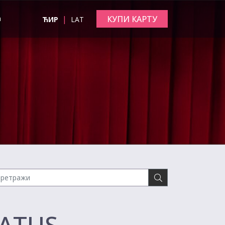
|
КУПИ КАРТУ
а
ЋИР
LAT
TATUS