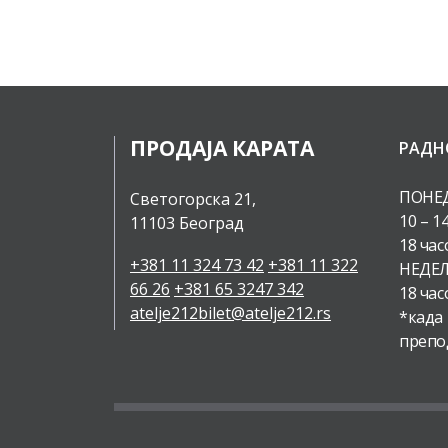
ПРОДАЈА КАРАТА
РАДН
ПОНЕД
Светогорска 21,
10 – 1
11103 Београд
18 час
+381 11 324 73 42
+381 11 322
НЕДЕЉ
66 26
+381 65 3247 342
18 час
atelje212bilet@atelje212.rs
*када
препо