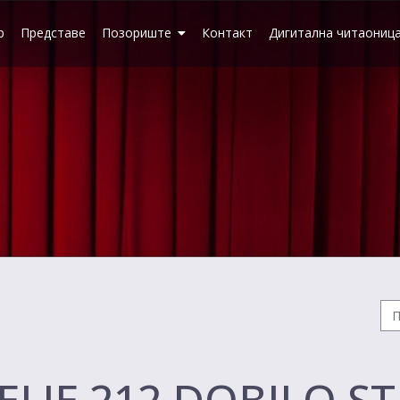
р
Представе
Позориште
Контакт
Дигитална читаониц
ELJE 212 DOBILO S