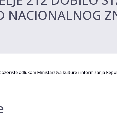
OD NACIONALNOG Z
 pozorište odlukom Ministarstva kulture i informisanja Republ
е