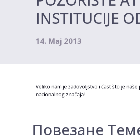
INSTITUCIJE 
14. Мај 2013
Veliko nam je zadovoljstvo i čast što je naše
nacionalnog značaja!
Повезане Тем