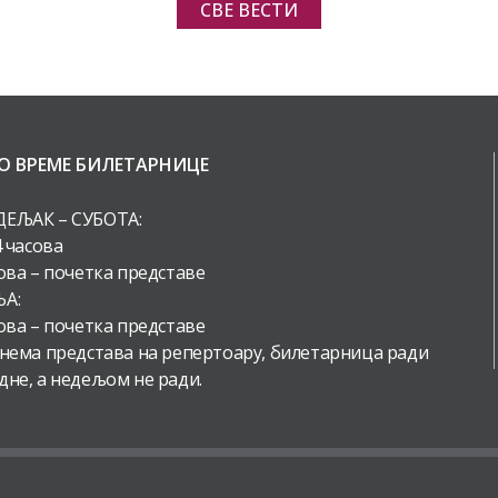
СВЕ ВЕСТИ
О ВРЕМЕ БИЛЕТАРНИЦЕ
ЕЉАК – СУБОТА:
4 часова
ова – почетка представе
А:
ова – почетка представе
 нема представа на репертоару, билетарница ради
дне, а недељом не ради.