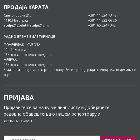
ПРОДАЈА КАРАТА
Светогорска 21,
+381 11 324 73 42
11103 Београд
+381 11 322 66 26
atelje212bilet@atelje212.rs
+381 65 3247 342
РАДНО ВРЕМЕ БИЛЕТАРНИЦЕ
ПОНЕДЕЉАК – СУБОТА:
10 – 14 часова
18 часова – почетка представе
НЕДЕЉА:
18 часова – почетка представе
*када нема представа на репертоару, билетарница ради преподне, а недељом не
ради.
ПРИЈАВА
Пријавите се за нашу мејлинг листу и добијаћете
редовна обавештења о нашем репертоару и
дешавањима: