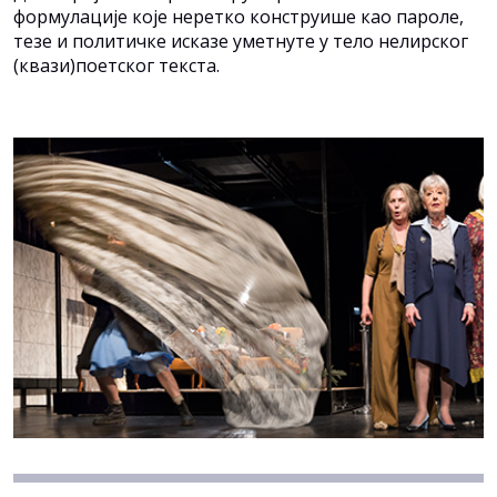
формулације које неретко конструише као пароле,
тезе и политичке исказе уметнуте у тело нелирског
(квази)поетског текста.