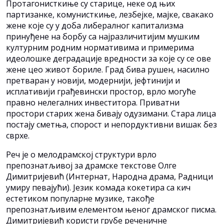
Протагонисткиње су старице, неке од њих
партизанке, комунисткиње, лезбејке, мајке, свакако
жене које су у доба либералног капитализма
принуђене на борбу са најразличитијим мушким
културним родним нормативима и примерима
идеолошке деградације вредности за које су се ове
жене цео живот бориле. Град бива рушен, насилно
претваран у новији, модернији, јефтинији и
исплативији грађевински простор, врло могуће
правно нелегалних инвеститора. Приватни
простори старих жена бивају одузимани. Стара лица
постају сметња, спорост и непордуктивни вишак без
сврхе.
Реч је о мелодрамској структури врло
препознатљивој за драмске текстове Олге
Димитријевић (Интернат, Народна драма, Радници
умиру певајући). Језик комада кокетира са кич
естетиком популарне музике, такође
препознатљивим елементом њеног драмског писма.
Димитријевић користи грубе реченичне