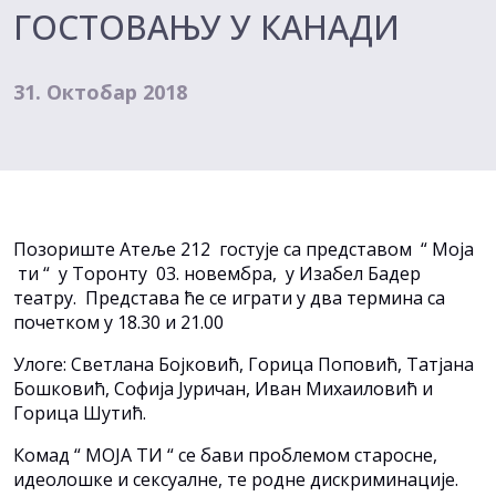
ГОСТОВАЊУ У КАНАДИ
31. Октобар 2018
Позориште Атеље 212 гостује са представом “ Моја
ти “ у Торонту 03. новембра, у Изабел Бадер
театру. Представа ће се играти у два термина са
почетком у 18.30 и 21.00
Улоге: Светлана Бојковић, Горица Поповић, Татјана
Бошковић, Софија Јуричан, Иван Михаиловић и
Горица Шутић.
Комад “ МОЈА ТИ “ се бави проблемом старосне,
идеолошке и сексуалне, те родне дискриминације.