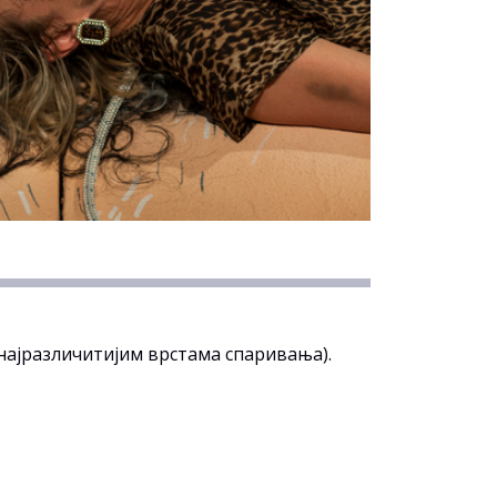
 најразличитијим врстама спаривања).