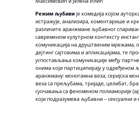
Максимовић и Јелена Илић
Режим љубави
је комедија којом ауторк
истражује, анализира, коментарише и кри
различите аранжмане љубавног спарива
савременом кулутрном контексту инстан
комуникација на друштвеним мрежама, о
дејтинг сајтовима и апликацијама, те пр
успостављања комуникације међу партн
онима који партиципирају у одређеном 
аранжману: моногамна веза, серијска мон
веза са прељубама, тријаде, целибат, бр
суочавања са феноменом полиаморије (
који подразумева љубавни – сексуални и 