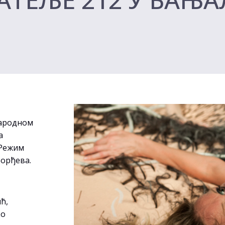
народном
а
 Режим
Ђорђева.
ћ,
ко