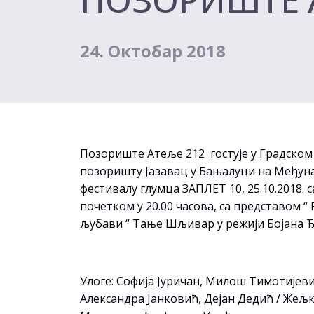
24. Октобар 2018
Позориште Атеље 212 гостује у Градском
позоришту Јазавац у Бањалуци на Међу
фестивалу глумца ЗАПЛЕТ 10, 25.10.2018. с
почетком у 20.00 часова, са представом “
љубави “ Тање Шљивар у режији Бојана 
Улоге: Софија Јуричан, Милош Тимотијеви
Александра Јанковић, Дејан Дедић / Жељ