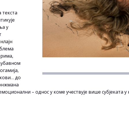
а текста
тикује
ња у
т
нлајн
облема
ерима,
љубавном
огамија,
акови… до
арнжмана
емоционални – однос у коме учествује више субјеката у