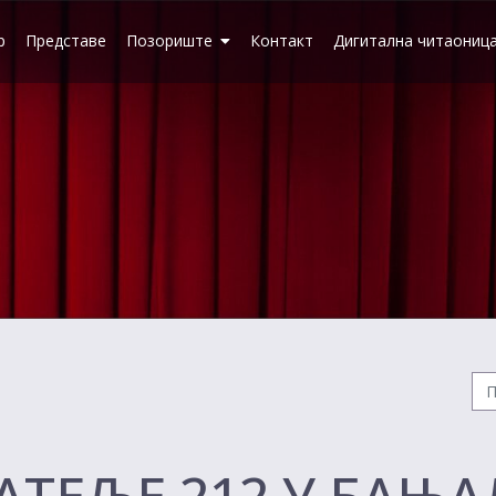
р
Представе
Позориште
Контакт
Дигитална читаониц
ТЕЉЕ 212 У БАЊ