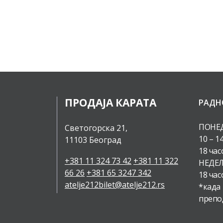
ПРОДАЈА КАРАТА
РАДН
ПОНЕД
Светогорска 21,
10 – 1
11103 Београд
18 час
+381 11 324 73 42
+381 11 322
НЕДЕЉ
66 26
+381 65 3247 342
18 час
atelje212bilet@atelje212.rs
*када
препо