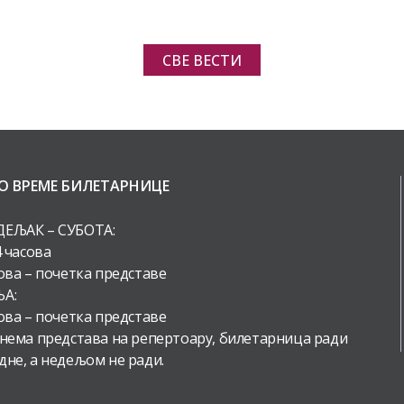
СВЕ ВЕСТИ
О ВРЕМЕ БИЛЕТАРНИЦЕ
ЕЉАК – СУБОТА:
4 часова
ова – почетка представе
А:
ова – почетка представе
 нема представа на репертоару, билетарница ради
дне, а недељом не ради.