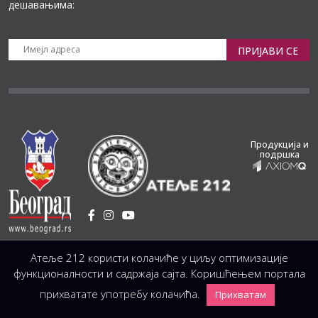
дешавањима:
ПРИЈАВИ СЕ
Продукција и
подршка
Установа Културе
/
Атеље 212 користи колачиће у циљу оптимизације
Светогорска 21, 11103 Београд, Србија
Централа
(управа, организација, администрација, рачуноводство, техника)
функционалности и садржаја сајта. Коришћењем портала
+381 11 3246 146;
+381 11 3246 147
|
office@atelje212.rs
прихватате употребу колачића.
Прихватам
Сва Права Задржана © 2026 Позориште Атеља 212