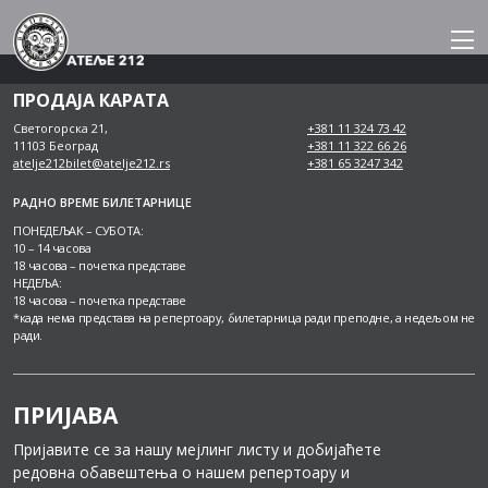
Skip
to
content
ПРОДАЈА КАРАТА
Светогорска 21,
+381 11 324 73 42
11103 Београд
+381 11 322 66 26
atelje212bilet@atelje212.rs
+381 65 3247 342
РАДНО ВРЕМЕ БИЛЕТАРНИЦЕ
ПОНЕДЕЉАК – СУБОТА:
10 – 14 часова
18 часова – почетка представе
НЕДЕЉА:
18 часова – почетка представе
*када нема представа на репертоару, билетарница ради преподне, а недељом не
ради.
ПРИЈАВА
Пријавите се за нашу мејлинг листу и добијаћете
редовна обавештења о нашем репертоару и