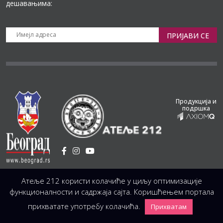
дешавањима:
ПРИЈАВИ СЕ
Продукција и
подршка
Установа Културе
/
Атеље 212 користи колачиће у циљу оптимизације
Светогорска 21, 11103 Београд, Србија
Централа
(управа, организација, администрација, рачуноводство, техника)
функционалности и садржаја сајта. Коришћењем портала
+381 11 3246 146;
+381 11 3246 147
|
office@atelje212.rs
прихватате употребу колачића.
Прихватам
Сва Права Задржана © 2026 Позориште Атеља 212