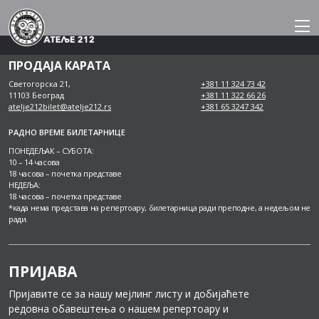
Skip
to
content
ПРОДАЈА КАРАТА
Светогорска 21,
+381 11 324 73 42
11103 Београд
+381 11 322 66 26
atelje212bilet@atelje212.rs
+381 65 3247 342
РАДНО ВРЕМЕ БИЛЕТАРНИЦЕ
ПОНЕДЕЉАК – СУБОТА:
10 – 14 часова
18 часова – почетка представе
НЕДЕЉА:
18 часова – почетка представе
*када нема представа на репертоару, билетарница ради преподне, а недељом не
ради.
ПРИЈАВА
Пријавите се за нашу мејлинг листу и добијаћете
редовна обавештења о нашем репертоару и