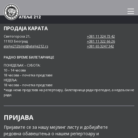
Skip
to
content
ПРОДАЈА КАРАТА
Светогорска 21,
+381 11 324 73 42
11103 Београд
+381 11 322 66 26
atelje212bilet@atelje212.rs
+381 65 3247 342
РАДНО ВРЕМЕ БИЛЕТАРНИЦЕ
ПОНЕДЕЉАК – СУБОТА:
10 – 14 часова
18 часова – почетка представе
НЕДЕЉА:
18 часова – почетка представе
*када нема представа на репертоару, билетарница ради преподне, а недељом не
ради.
ПРИЈАВА
Пријавите се за нашу мејлинг листу и добијаћете
редовна обавештења о нашем репертоару и