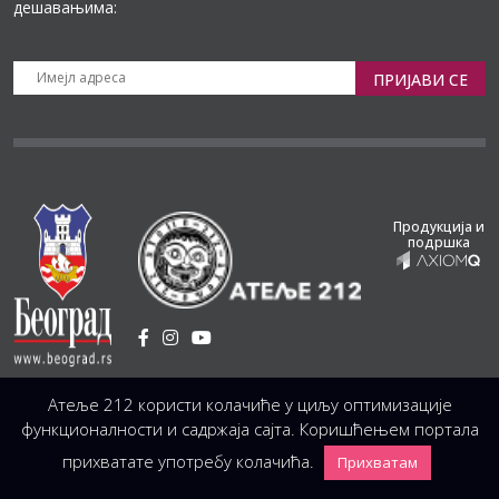
дешавањима:
ПРИЈАВИ СЕ
Продукција и
подршка
Установа Културе
/
Атеље 212 користи колачиће у циљу оптимизације
Светогорска 21, 11103 Београд, Србија
Централа
(управа, организација, администрација, рачуноводство, техника)
функционалности и садржаја сајта. Коришћењем портала
+381 11 3246 146;
+381 11 3246 147
|
office@atelje212.rs
прихватате употребу колачића.
Прихватам
Сва Права Задржана © 2026 Позориште Атеља 212