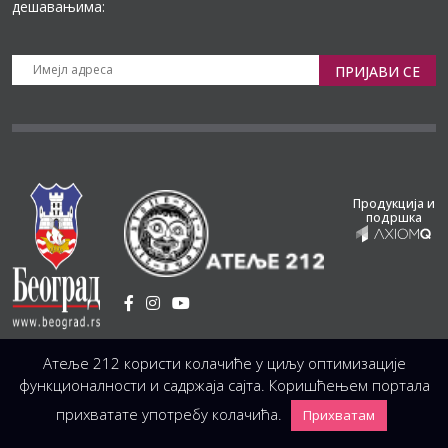
дешавањима:
ПРИЈАВИ СЕ
Продукција и
подршка
Установа Културе
/
Атеље 212 користи колачиће у циљу оптимизације
Светогорска 21, 11103 Београд, Србија
Централа
(управа, организација, администрација, рачуноводство, техника)
функционалности и садржаја сајта. Коришћењем портала
+381 11 3246 146;
+381 11 3246 147
|
office@atelje212.rs
прихватате употребу колачића.
Прихватам
Сва Права Задржана © 2026 Позориште Атеља 212