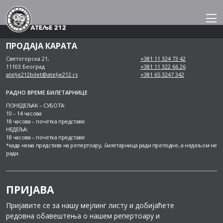
Skip
to
content
ПРОДАЈА КАРАТА
Светогорска 21,
+381 11 324 73 42
11103 Београд
+381 11 322 66 26
atelje212bilet@atelje212.rs
+381 65 3247 342
РАДНО ВРЕМЕ БИЛЕТАРНИЦЕ
ПОНЕДЕЉАК – СУБОТА:
10 – 14 часова
18 часова – почетка представе
НЕДЕЉА:
18 часова – почетка представе
*када нема представа на репертоару, билетарница ради преподне, а недељом не
ради.
ПРИЈАВА
Пријавите се за нашу мејлинг листу и добијаћете
редовна обавештења о нашем репертоару и