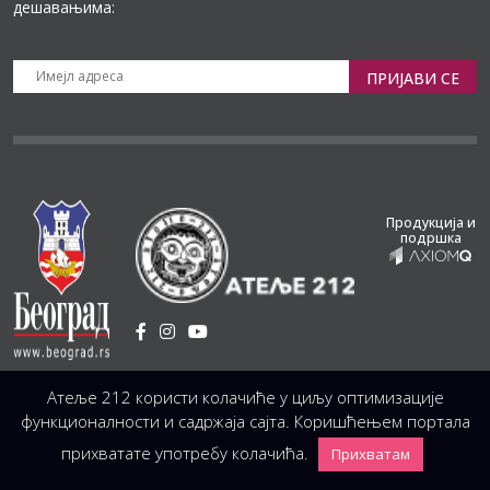
дешавањима:
ПРИЈАВИ СЕ
Продукција и
подршка
Установа Културе
/
Атеље 212 користи колачиће у циљу оптимизације
Светогорска 21, 11103 Београд, Србија
Централа
(управа, организација, администрација, рачуноводство, техника)
функционалности и садржаја сајта. Коришћењем портала
+381 11 3246 146;
+381 11 3246 147
|
office@atelje212.rs
прихватате употребу колачића.
Прихватам
Сва Права Задржана © 2026 Позориште Атеља 212