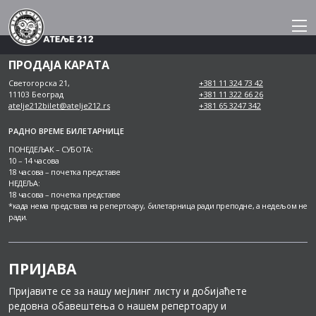
Skip
to
content
ПРОДАЈА КАРАТА
Светогорска 21,
+381 11 324 73 42
11103 Београд
+381 11 322 66 26
atelje212bilet@atelje212.rs
+381 65 3247 342
РАДНО ВРЕМЕ БИЛЕТАРНИЦЕ
ПОНЕДЕЉАК – СУБОТА:
10 – 14 часова
18 часова – почетка представе
НЕДЕЉА:
18 часова – почетка представе
*када нема представа на репертоару, билетарница ради преподне, а недељом не
ради.
ПРИЈАВА
Пријавите се за нашу мејлинг листу и добијаћете
редовна обавештења о нашем репертоару и