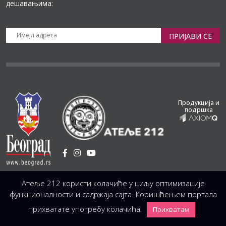
дешавањима:
ПРИЈАВИ СЕ
Продукција и
подршка
Установа Културе
/
Атеље 212 користи колачиће у циљу оптимизације
Светогорска 21, 11103 Београд, Србија
Централа
(управа, организација, администрација, рачуноводство, техника)
функционалности и садржаја сајта. Коришћењем портала
+381 11 3246 146;
+381 11 3246 147
|
office@atelje212.rs
прихватате употребу колачића.
Прихватам
Сва Права Задржана © 2026 Позориште Атеља 212