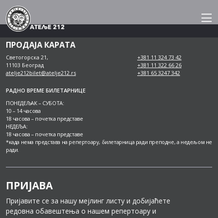
Skip
to
content
ПРОДАЈА КАРАТА
Светогорска 21,
+381 11 324 73 42
11103 Београд
+381 11 322 66 26
atelje212bilet@atelje212.rs
+381 65 3247 342
РАДНО ВРЕМЕ БИЛЕТАРНИЦЕ
ПОНЕДЕЉАК – СУБОТА:
10 – 14 часова
18 часова – почетка представе
НЕДЕЉА:
18 часова – почетка представе
*када нема представа на репертоару, билетарница ради преподне, а недељом не
ради.
ПРИЈАВА
Пријавите се за нашу мејлинг листу и добијаћете
редовна обавештења о нашем репертоару и