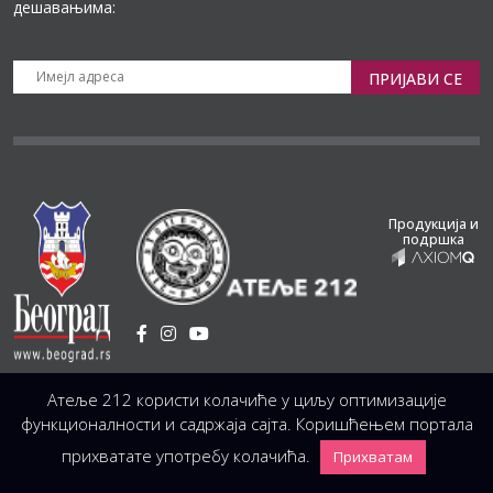
дешавањима:
ПРИЈАВИ СЕ
Продукција и
подршка
Установа Културе
/
Атеље 212 користи колачиће у циљу оптимизације
Светогорска 21, 11103 Београд, Србија
Централа
(управа, организација, администрација, рачуноводство, техника)
функционалности и садржаја сајта. Коришћењем портала
+381 11 3246 146;
+381 11 3246 147
|
office@atelje212.rs
прихватате употребу колачића.
Прихватам
Сва Права Задржана © 2026 Позориште Атеља 212