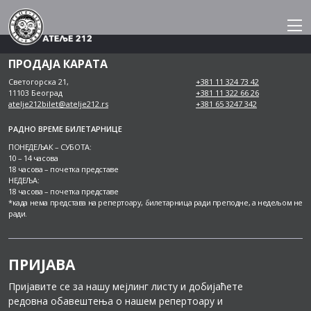
Skip
to
content
ПРОДАЈА КАРАТА
Светогорска 21,
+381 11 324 73 42
11103 Београд
+381 11 322 66 26
atelje212bilet@atelje212.rs
+381 65 3247 342
РАДНО ВРЕМЕ БИЛЕТАРНИЦЕ
ПОНЕДЕЉАК – СУБОТА:
10 – 14 часова
18 часова – почетка представе
НЕДЕЉА:
18 часова – почетка представе
*када нема представа на репертоару, билетарница ради преподне, а недељом не
ради.
ПРИЈАВА
Пријавите се за нашу мејлинг листу и добијаћете
редовна обавештења о нашем репертоару и