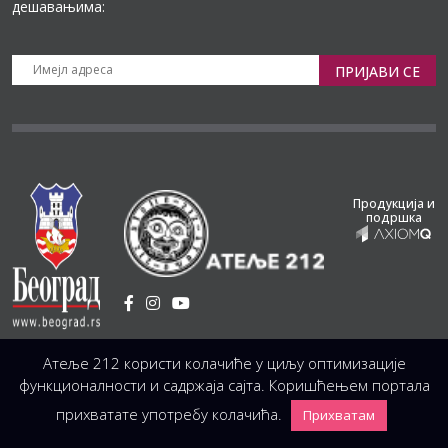
дешавањима:
ПРИЈАВИ СЕ
Продукција и
подршка
Установа Културе
/
Атеље 212 користи колачиће у циљу оптимизације
Светогорска 21, 11103 Београд, Србија
Централа
(управа, организација, администрација, рачуноводство, техника)
функционалности и садржаја сајта. Коришћењем портала
+381 11 3246 146;
+381 11 3246 147
|
office@atelje212.rs
прихватате употребу колачића.
Прихватам
Сва Права Задржана © 2026 Позориште Атеља 212