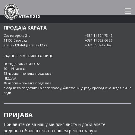
Skip
to
content
ПРОДАЈА КАРАТА
Светогорска 21,
+381 11 324 73 42
11103 Београд
+381 11 322 66 26
atelje212bilet@atelje212.rs
+381 65 3247 342
РАДНО ВРЕМЕ БИЛЕТАРНИЦЕ
ПОНЕДЕЉАК – СУБОТА:
10 – 14 часова
18 часова – почетка представе
НЕДЕЉА:
18 часова – почетка представе
*када нема представа на репертоару, билетарница ради преподне, а недељом не
ради.
ПРИЈАВА
Пријавите се за нашу мејлинг листу и добијаћете
редовна обавештења о нашем репертоару и