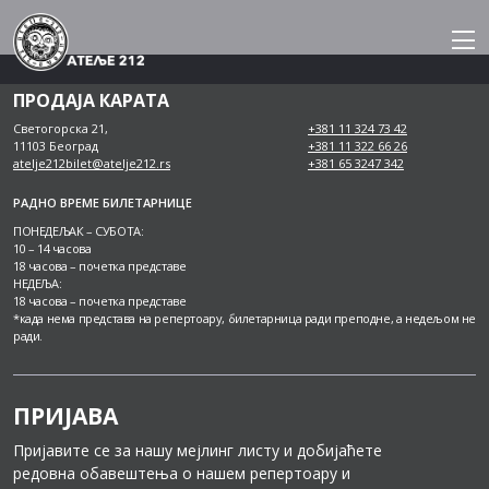
Skip
to
content
ПРОДАЈА КАРАТА
Светогорска 21,
+381 11 324 73 42
11103 Београд
+381 11 322 66 26
atelje212bilet@atelje212.rs
+381 65 3247 342
РАДНО ВРЕМЕ БИЛЕТАРНИЦЕ
ПОНЕДЕЉАК – СУБОТА:
10 – 14 часова
18 часова – почетка представе
НЕДЕЉА:
18 часова – почетка представе
*када нема представа на репертоару, билетарница ради преподне, а недељом не
ради.
ПРИЈАВА
Пријавите се за нашу мејлинг листу и добијаћете
редовна обавештења о нашем репертоару и