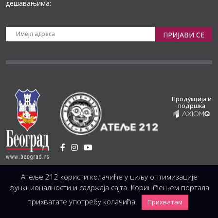
дешавањима:
ПРИЈАВИ СЕ
Продукција и
подршка
Установа Културе
/
Атеље 212 користи колачиће у циљу оптимизације
Светогорска 21, 11103 Београд, Србија
Централа
(управа, организација, администрација, рачуноводство, техника)
функционалности и садржаја сајта. Коришћењем портала
+381 11 3246 146;
+381 11 3246 147
|
office@atelje212.rs
прихватате употребу колачића.
Прихватам
Сва Права Задржана © 2026 Позориште Атеља 212