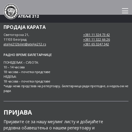
Skip
to
content
ПРОДАЈА КАРАТА
Светогорска 21,
+381 11 324 73 42
11103 Београд
+381 11 322 66 26
atelje212bilet@atelje212.rs
+381 65 3247 342
РАДНО ВРЕМЕ БИЛЕТАРНИЦЕ
ПОНЕДЕЉАК – СУБОТА:
10 – 14 часова
18 часова – почетка представе
НЕДЕЉА:
18 часова – почетка представе
*када нема представа на репертоару, билетарница ради преподне, а недељом не
ради.
ПРИЈАВА
Пријавите се за нашу мејлинг листу и добијаћете
редовна обавештења о нашем репертоару и