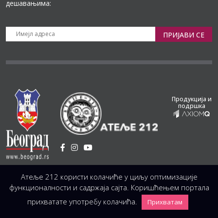
дешавањима:
ПРИЈАВИ СЕ
Продукција и
подршка
Установа Културе
/
Атеље 212 користи колачиће у циљу оптимизације
Светогорска 21, 11103 Београд, Србија
Централа
(управа, организација, администрација, рачуноводство, техника)
функционалности и садржаја сајта. Коришћењем портала
+381 11 3246 146;
+381 11 3246 147
|
office@atelje212.rs
прихватате употребу колачића.
Прихватам
Сва Права Задржана © 2026 Позориште Атеља 212