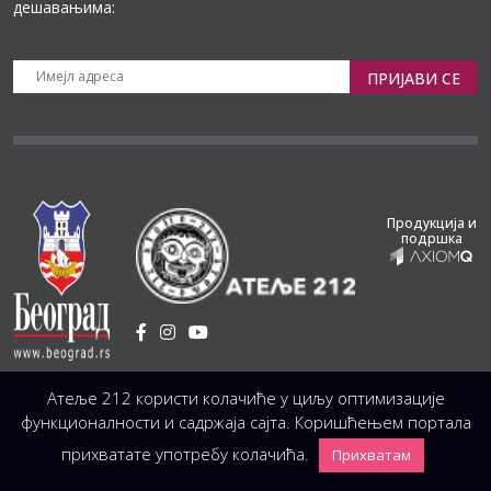
дешавањима:
ПРИЈАВИ СЕ
Продукција и
подршка
Установа Културе
/
Атеље 212 користи колачиће у циљу оптимизације
Светогорска 21, 11103 Београд, Србија
Централа
(управа, организација, администрација, рачуноводство, техника)
функционалности и садржаја сајта. Коришћењем портала
+381 11 3246 146;
+381 11 3246 147
|
office@atelje212.rs
прихватате употребу колачића.
Прихватам
Сва Права Задржана © 2026 Позориште Атеља 212