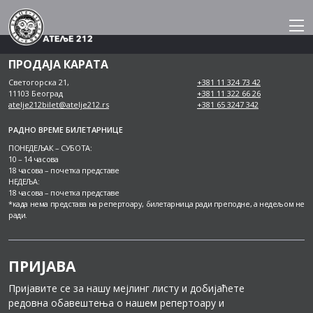
Skip
to
content
ПРОДАЈА КАРАТА
Светогорска 21,
+381 11 324 73 42
11103 Београд
+381 11 322 66 26
atelje212bilet@atelje212.rs
+381 65 3247 342
РАДНО ВРЕМЕ БИЛЕТАРНИЦЕ
ПОНЕДЕЉАК – СУБОТА:
10 – 14 часова
18 часова – почетка представе
НЕДЕЉА:
18 часова – почетка представе
*када нема представа на репертоару, билетарница ради преподне, а недељом не
ради.
ПРИЈАВА
Пријавите се за нашу мејлинг листу и добијаћете
редовна обавештења о нашем репертоару и