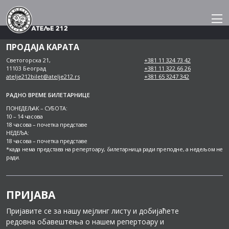
Skip
to
content
ПРОДАЈА КАРАТА
Светогорска 21,
+381 11 324 73 42
11103 Београд
+381 11 322 66 26
atelje212bilet@atelje212.rs
+381 65 3247 342
РАДНО ВРЕМЕ БИЛЕТАРНИЦЕ
ПОНЕДЕЉАК – СУБОТА:
10 – 14 часова
18 часова – почетка представе
НЕДЕЉА:
18 часова – почетка представе
*када нема представа на репертоару, билетарница ради преподне, а недељом не
ради.
ПРИЈАВА
Пријавите се за нашу мејлинг листу и добијаћете
редовна обавештења о нашем репертоару и