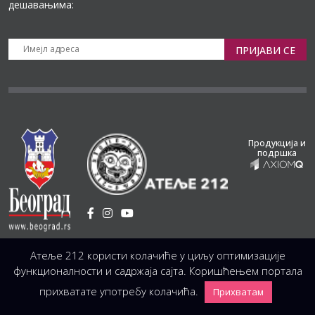
дешавањима:
ПРИЈАВИ СЕ
Продукција и
подршка
Установа Културе
/
Атеље 212 користи колачиће у циљу оптимизације
Светогорска 21, 11103 Београд, Србија
Централа
(управа, организација, администрација, рачуноводство, техника)
функционалности и садржаја сајта. Коришћењем портала
+381 11 3246 146;
+381 11 3246 147
|
office@atelje212.rs
прихватате употребу колачића.
Прихватам
Сва Права Задржана © 2026 Позориште Атеља 212