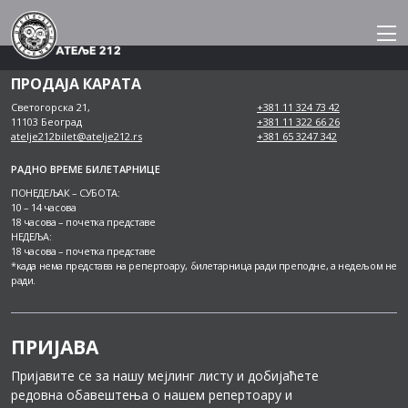
Skip
to
content
ПРОДАЈА КАРАТА
Светогорска 21,
+381 11 324 73 42
11103 Београд
+381 11 322 66 26
atelje212bilet@atelje212.rs
+381 65 3247 342
РАДНО ВРЕМЕ БИЛЕТАРНИЦЕ
ПОНЕДЕЉАК – СУБОТА:
10 – 14 часова
18 часова – почетка представе
НЕДЕЉА:
18 часова – почетка представе
*када нема представа на репертоару, билетарница ради преподне, а недељом не
ради.
ПРИЈАВА
Пријавите се за нашу мејлинг листу и добијаћете
редовна обавештења о нашем репертоару и