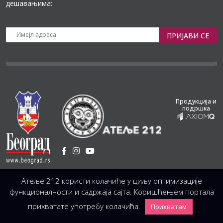
дешавањима:
ПРИЈАВИ СЕ
Продукција и
подршка
Установа Културе
/
Атеље 212 користи колачиће у циљу оптимизације
Светогорска 21, 11103 Београд, Србија
Централа
(управа, организација, администрација, рачуноводство, техника)
функционалности и садржаја сајта. Коришћењем портала
+381 11 3246 146;
+381 11 3246 147
|
office@atelje212.rs
прихватате употребу колачића.
Прихватам
Сва Права Задржана © 2026 Позориште Атеља 212