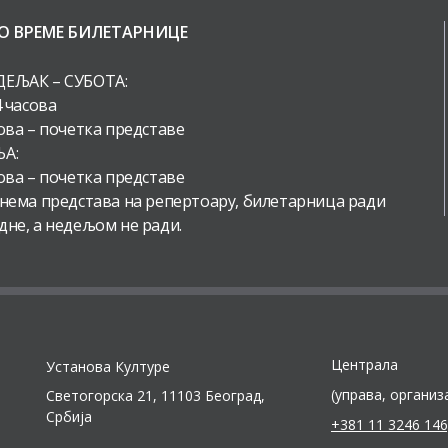
О ВРЕМЕ БИЛЕТАРНИЦЕ
ЕЉАК – СУБОТА:
4 часова
ова – почетка представе
А:
ова – почетка представе
 нема представа на репертоару, билетарница ради
дне, а недељом не ради.
Централа
Установа Културе
(управа, организ
Светогорска 21, 11103 Београд,
Србија
+381 11 3246 146