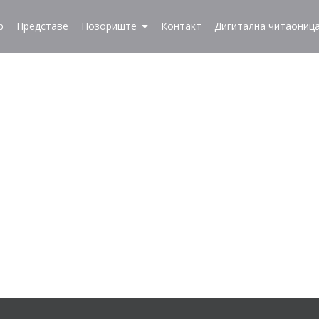
р
Представе
Позориште
Контакт
Дигитална читаониц