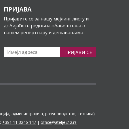
ПРИЈАВА
Пријавите се за нашу мејлинг листу и
добијаћете редовна обавештења о
нашем репертоару и дешавањима:
ПРИЈАВИ СЕ
ација, администрација, рачуноводство, техника)
;
+381 11 3246 147
|
office@atelje212.rs