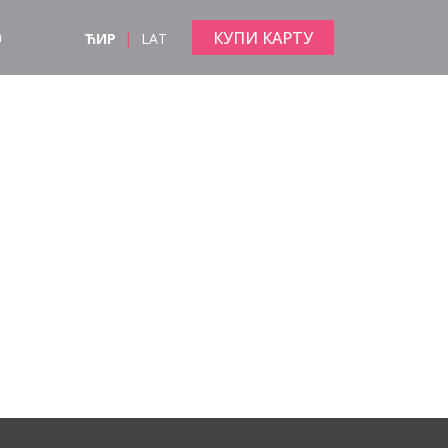
|
КУПИ КАРТУ
а
ЋИР
LAT