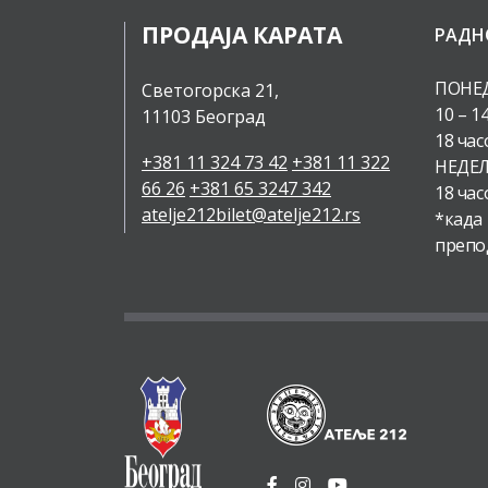
ПРОДАЈА КАРАТА
РАДН
ПОНЕД
Светогорска 21,
10 – 1
11103 Београд
18 час
+381 11 324 73 42
+381 11 322
НЕДЕЉ
66 26
+381 65 3247 342
18 час
atelje212bilet@atelje212.rs
*када
препо