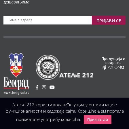
дешавањима:
ПРИЈАВИ СЕ
Продукција и
подршка
Установа Културе
/
Атеље 212 користи колачиће у циљу оптимизације
Светогорска 21, 11103 Београд, Србија
Централа
(управа, организација, администрација, рачуноводство, техника)
функционалности и садржаја сајта. Коришћењем портала
+381 11 3246 146;
+381 11 3246 147
|
office@atelje212.rs
прихватате употребу колачића.
Прихватам
Сва Права Задржана © 2026 Позориште Атеља 212