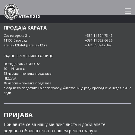
Skip
to
content
ПРОДАЈА КАРАТА
Светогорска 21,
+381 11 324 73 42
11103 Београд
+381 11 322 66 26
atelje212bilet@atelje212.rs
+381 65 3247 342
РАДНО ВРЕМЕ БИЛЕТАРНИЦЕ
ПОНЕДЕЉАК – СУБОТА:
10 – 14 часова
18 часова – почетка представе
НЕДЕЉА:
18 часова – почетка представе
*када нема представа на репертоару, билетарница ради преподне, а недељом не
ради.
ПРИЈАВА
Пријавите се за нашу мејлинг листу и добијаћете
редовна обавештења о нашем репертоару и