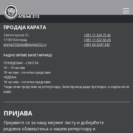
Skip
to
content
ПРОДАЈА КАРАТА
Светогорска 21,
+381 11 324 73 42
11103 Београд
+381 11 322 66 26
atelje212bilet@atelje212.rs
+381 65 3247 342
РАДНО ВРЕМЕ БИЛЕТАРНИЦЕ
ПОНЕДЕЉАК – СУБОТА:
10 – 14 часова
18 часова – почетка представе
НЕДЕЉА:
18 часова – почетка представе
*када нема представа на репертоару, билетарница ради преподне, а недељом не
ради.
ПРИЈАВА
Пријавите се за нашу мејлинг листу и добијаћете
редовна обавештења о нашем репертоару и