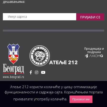
дешавањима:
ПРИЈАВИ СЕ
Продукција и
подршка
Установа Културе
/
Атеље 212 користи колачиће у циљу оптимизације
Светогорска 21, 11103 Београд, Србија
Централа
(управа, организација, администрација, рачуноводство, техника)
функционалности и садржаја сајта. Коришћењем портала
+381 11 3246 146;
+381 11 3246 147
|
office@atelje212.rs
прихватате употребу колачића.
Прихватам
Сва Права Задржана © 2026 Позориште Атеља 212