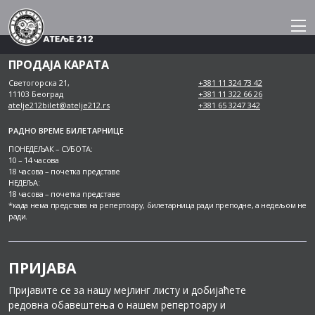
Skip
to
content
ПРОДАЈА КАРАТА
Светогорска 21,
+381 11 324 73 42
11103 Београд
+381 11 322 66 26
atelje212bilet@atelje212.rs
+381 65 3247 342
РАДНО ВРЕМЕ БИЛЕТАРНИЦЕ
ПОНЕДЕЉАК – СУБОТА:
10 – 14 часова
18 часова – почетка представе
НЕДЕЉА:
18 часова – почетка представе
*када нема представа на репертоару, билетарница ради преподне, а недељом не
ради.
ПРИЈАВА
Пријавите се за нашу мејлинг листу и добијаћете
редовна обавештења о нашем репертоару и