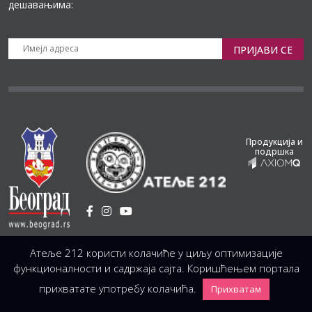
дешавањима:
ПРИЈАВИ СЕ
Продукција и
подршка
Установа Културе
/
Атеље 212 користи колачиће у циљу оптимизације
Светогорска 21, 11103 Београд, Србија
Централа
(управа, организација, администрација, рачуноводство, техника)
функционалности и садржаја сајта. Коришћењем портала
+381 11 3246 146;
+381 11 3246 147
|
office@atelje212.rs
прихватате употребу колачића.
Прихватам
Сва Права Задржана © 2026 Позориште Атеља 212