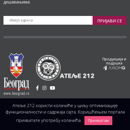
дешавањима:
ПРИЈАВИ СЕ
Продукција и
подршка
Установа Културе
/
Атеље 212 користи колачиће у циљу оптимизације
Светогорска 21, 11103 Београд, Србија
Централа
(управа, организација, администрација, рачуноводство, техника)
функционалности и садржаја сајта. Коришћењем портала
+381 11 3246 146;
+381 11 3246 147
|
office@atelje212.rs
прихватате употребу колачића.
Прихватам
Сва Права Задржана © 2026 Позориште Атеља 212