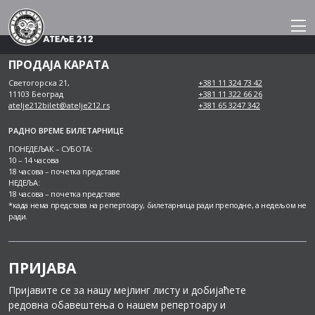
Skip
to
content
ПРОДАЈА КАРАТА
Светогорска 21,
+381 11 324 73 42
11103 Београд
+381 11 322 66 26
atelje212bilet@atelje212.rs
+381 65 3247 342
РАДНО ВРЕМЕ БИЛЕТАРНИЦЕ
ПОНЕДЕЉАК – СУБОТА:
10 – 14 часова
18 часова – почетка представе
НЕДЕЉА:
18 часова – почетка представе
*када нема представа на репертоару, билетарница ради преподне, а недељом не
ради.
ПРИЈАВА
Пријавите се за нашу мејлинг листу и добијаћете
редовна обавештења о нашем репертоару и