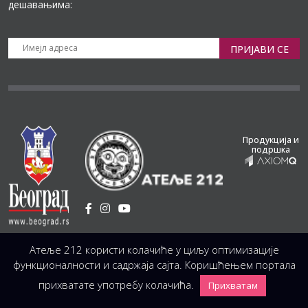
дешавањима:
ПРИЈАВИ СЕ
Продукција и
подршка
Установа Културе
/
Атеље 212 користи колачиће у циљу оптимизације
Светогорска 21, 11103 Београд, Србија
Централа
(управа, организација, администрација, рачуноводство, техника)
функционалности и садржаја сајта. Коришћењем портала
+381 11 3246 146;
+381 11 3246 147
|
office@atelje212.rs
прихватате употребу колачића.
Прихватам
Сва Права Задржана © 2026 Позориште Атеља 212