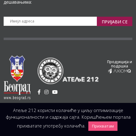
дешавањима:
ПРИЈАВИ СЕ
Продукција и
подршка
Установа Културе
/
Атеље 212 користи колачиће у циљу оптимизације
Светогорска 21, 11103 Београд, Србија
Централа
(управа, организација, администрација, рачуноводство, техника)
функционалности и садржаја сајта. Коришћењем портала
+381 11 3246 146;
+381 11 3246 147
|
office@atelje212.rs
прихватате употребу колачића.
Прихватам
Сва Права Задржана © 2026 Позориште Атеља 212