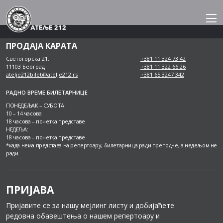
Skip
to
content
ПРОДАЈА КАРАТА
Светогорска 21,
+381 11 324 73 42
11103 Београд
+381 11 322 66 26
atelje212bilet@atelje212.rs
+381 65 3247 342
РАДНО ВРЕМЕ БИЛЕТАРНИЦЕ
ПОНЕДЕЉАК – СУБОТА:
10 – 14 часова
18 часова – почетка представе
НЕДЕЉА:
18 часова – почетка представе
*када нема представа на репертоару, билетарница ради преподне, а недељом не
ради.
ПРИЈАВА
Пријавите се за нашу мејлинг листу и добијаћете
редовна обавештења о нашем репертоару и