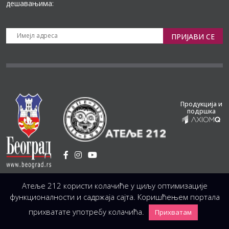
дешавањима:
ПРИЈАВИ СЕ
Продукција и
подршка
Установа Културе
/
Атеље 212 користи колачиће у циљу оптимизације
Светогорска 21, 11103 Београд, Србија
Централа
(управа, организација, администрација, рачуноводство, техника)
функционалности и садржаја сајта. Коришћењем портала
+381 11 3246 146;
+381 11 3246 147
|
office@atelje212.rs
прихватате употребу колачића.
Прихватам
Сва Права Задржана © 2026 Позориште Атеља 212