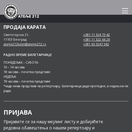
Skip
to
content
ПРОДАЈА КАРАТА
Светогорска 21,
+381 11 324 73 42
11103 Београд
+381 11 322 66 26
atelje212bilet@atelje212.rs
+381 65 3247 342
РАДНО ВРЕМЕ БИЛЕТАРНИЦЕ
ПОНЕДЕЉАК – СУБОТА:
10 – 14 часова
18 часова – почетка представе
НЕДЕЉА:
18 часова – почетка представе
*када нема представа на репертоару, билетарница ради преподне, а недељом не
ради.
ПРИЈАВА
Пријавите се за нашу мејлинг листу и добијаћете
редовна обавештења о нашем репертоару и