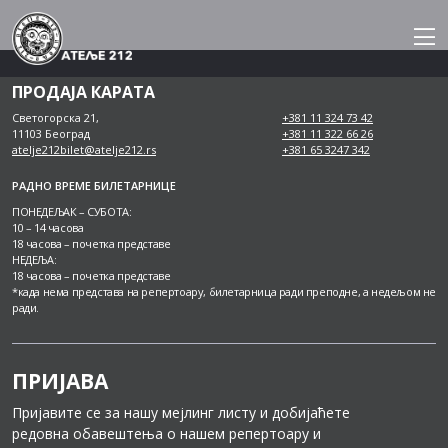
Skip
to
content
ПРОДАЈА КАРАТА
Светогорска 21,
+381 11 324 73 42
11103 Београд
+381 11 322 66 26
atelje212bilet@atelje212.rs
+381 65 3247 342
РАДНО ВРЕМЕ БИЛЕТАРНИЦЕ
ПОНЕДЕЉАК – СУБОТА:
10 – 14 часова
18 часова – почетка представе
НЕДЕЉА:
18 часова – почетка представе
*када нема представа на репертоару, билетарница ради преподне, а недељом не
ради.
ПРИЈАВА
Пријавите се за нашу мејлинг листу и добијаћете
редовна обавештења о нашем репертоару и