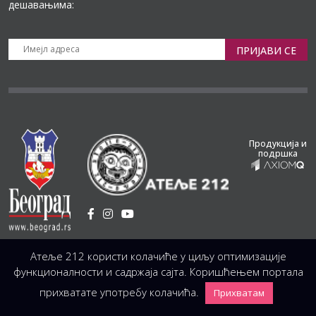
дешавањима:
ПРИЈАВИ СЕ
Продукција и
подршка
Установа Културе
/
Атеље 212 користи колачиће у циљу оптимизације
Светогорска 21, 11103 Београд, Србија
Централа
(управа, организација, администрација, рачуноводство, техника)
функционалности и садржаја сајта. Коришћењем портала
+381 11 3246 146;
+381 11 3246 147
|
office@atelje212.rs
прихватате употребу колачића.
Прихватам
Сва Права Задржана © 2026 Позориште Атеља 212