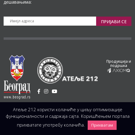
дешавањима:
ПРИЈАВИ СЕ
Продукција и
подршка
Установа Културе
/
Атеље 212 користи колачиће у циљу оптимизације
Светогорска 21, 11103 Београд, Србија
Централа
(управа, организација, администрација, рачуноводство, техника)
функционалности и садржаја сајта. Коришћењем портала
+381 11 3246 146;
+381 11 3246 147
|
office@atelje212.rs
прихватате употребу колачића.
Прихватам
Сва Права Задржана © 2026 Позориште Атеља 212