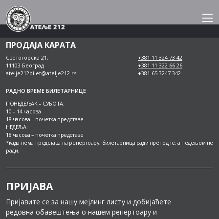
Skip
to
content
ПРОДАЈА КАРАТА
Светогорска 21,
+381 11 324 73 42
11103 Београд
+381 11 322 66 26
atelje212bilet@atelje212.rs
+381 65 3247 342
РАДНО ВРЕМЕ БИЛЕТАРНИЦЕ
ПОНЕДЕЉАК – СУБОТА:
10 – 14 часова
18 часова – почетка представе
НЕДЕЉА:
18 часова – почетка представе
*када нема представа на репертоару, билетарница ради преподне, а недељом не
ради.
ПРИЈАВА
Пријавите се за нашу мејлинг листу и добијаћете
редовна обавештења о нашем репертоару и