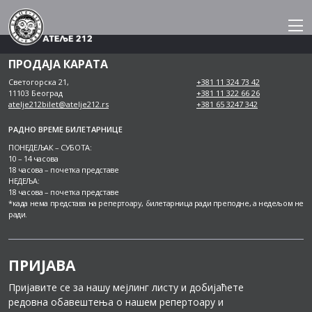
Skip
to
content
ПРОДАЈА КАРАТА
Светогорска 21,
+381 11 324 73 42
11103 Београд
+381 11 322 66 26
atelje212bilet@atelje212.rs
+381 65 3247 342
РАДНО ВРЕМЕ БИЛЕТАРНИЦЕ
ПОНЕДЕЉАК – СУБОТА:
10 – 14 часова
18 часова – почетка представе
НЕДЕЉА:
18 часова – почетка представе
*када нема представа на репертоару, билетарница ради преподне, а недељом не
ради.
ПРИЈАВА
Пријавите се за нашу мејлинг листу и добијаћете
редовна обавештења о нашем репертоару и