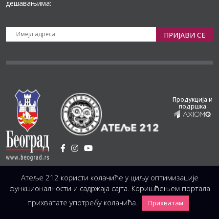
дешавањима:
ПРИЈАВИ СЕ
Продукција и
подршка
Установа Културе
/
Атеље 212 користи колачиће у циљу оптимизације
Светогорска 21, 11103 Београд, Србија
Централа
(управа, организација, администрација, рачуноводство, техника)
функционалности и садржаја сајта. Коришћењем портала
+381 11 3246 146;
+381 11 3246 147
|
office@atelje212.rs
прихватате употребу колачића.
Прихватам
Сва Права Задржана © 2026 Позориште Атеља 212