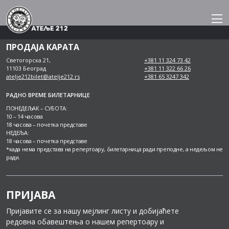
Skip
to
content
ПРОДАЈА КАРАТА
Светогорска 21,
+381 11 324 73 42
11103 Београд
+381 11 322 66 26
atelje212bilet@atelje212.rs
+381 65 3247 342
РАДНО ВРЕМЕ БИЛЕТАРНИЦЕ
ПОНЕДЕЉАК – СУБОТА:
10 – 14 часова
18 часова – почетка представе
НЕДЕЉА:
18 часова – почетка представе
*када нема представа на репертоару, билетарница ради преподне, а недељом не
ради.
ПРИЈАВА
Пријавите се за нашу мејлинг листу и добијаћете
редовна обавештења о нашем репертоару и