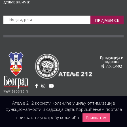
дешавањима:
ПРИЈАВИ СЕ
Продукција и
подршка
Установа Културе
/
Атеље 212 користи колачиће у циљу оптимизације
Светогорска 21, 11103 Београд, Србија
Централа
(управа, организација, администрација, рачуноводство, техника)
функционалности и садржаја сајта. Коришћењем портала
+381 11 3246 146;
+381 11 3246 147
|
office@atelje212.rs
прихватате употребу колачића.
Прихватам
Сва Права Задржана © 2026 Позориште Атеља 212