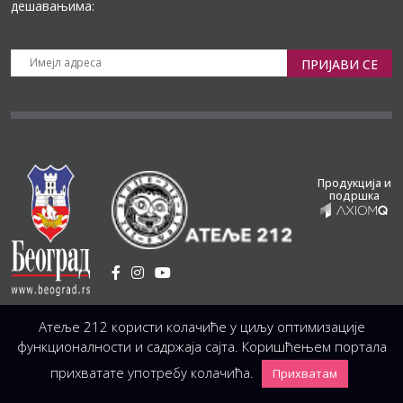
дешавањима:
ПРИЈАВИ СЕ
Продукција и
подршка
Установа Културе
/
Атеље 212 користи колачиће у циљу оптимизације
Светогорска 21, 11103 Београд, Србија
Централа
(управа, организација, администрација, рачуноводство, техника)
функционалности и садржаја сајта. Коришћењем портала
+381 11 3246 146;
+381 11 3246 147
|
office@atelje212.rs
прихватате употребу колачића.
Прихватам
Сва Права Задржана © 2026 Позориште Атеља 212