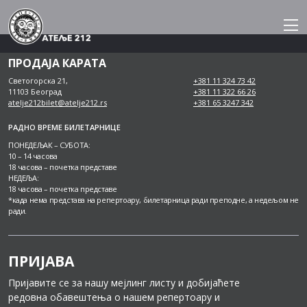
Skip
to
content
ПРОДАЈА КАРАТА
Светогорска 21,
+381 11 324 73 42
11103 Београд
+381 11 322 66 26
atelje212bilet@atelje212.rs
+381 65 3247 342
РАДНО ВРЕМЕ БИЛЕТАРНИЦЕ
ПОНЕДЕЉАК – СУБОТА:
10 – 14 часова
18 часова – почетка представе
НЕДЕЉА:
18 часова – почетка представе
*када нема представа на репертоару, билетарница ради преподне, а недељом не
ради.
ПРИЈАВА
Пријавите се за нашу мејлинг листу и добијаћете
редовна обавештења о нашем репертоару и