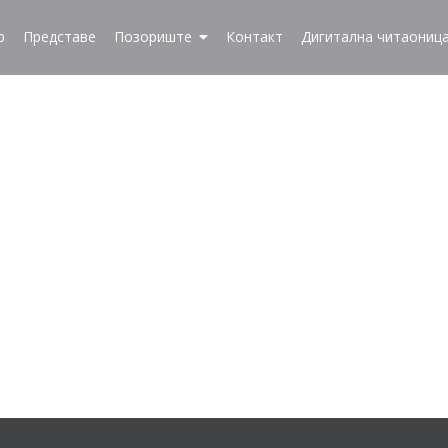
р
Представе
Позориште
Контакт
Дигитална читаониц