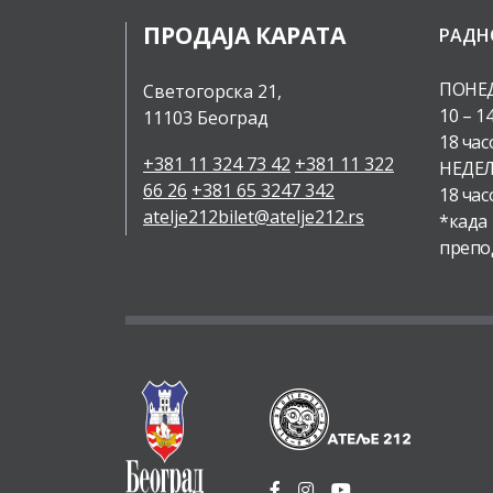
ПРОДАЈА КАРАТА
РАДН
ПОНЕД
Светогорска 21,
10 – 1
11103 Београд
18 час
+381 11 324 73 42
+381 11 322
НЕДЕЉ
66 26
+381 65 3247 342
18 час
atelje212bilet@atelje212.rs
*када
препо