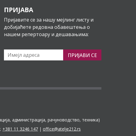
ПРИЈАВА
Пријавите се за нашу мејлинг листу и
добијаћете редовна обавештења о
нашем репертоару и дешавањима:
ПРИЈАВИ СЕ
ација, администрација, рачуноводство, техника)
;
+381 11 3246 147
|
office@atelje212.rs