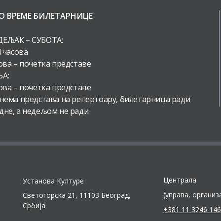
О ВРЕМЕ БИЛЕТАРНИЦЕ
ЕЉАК – СУБОТА:
4 часова
ова – почетка представе
А:
ова – почетка представе
 нема представа на репертоару, билетарница ради
дне, а недељом не ради.
Централа
Установа Културе
(управа, организ
Светогорска 21, 11103 Београд,
Србија
+381 11 3246 146