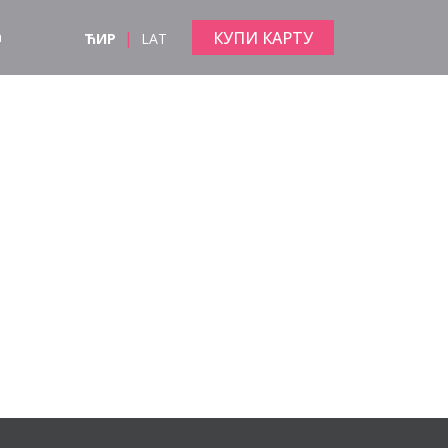
|
КУПИ КАРТУ
а
ЋИР
LAT