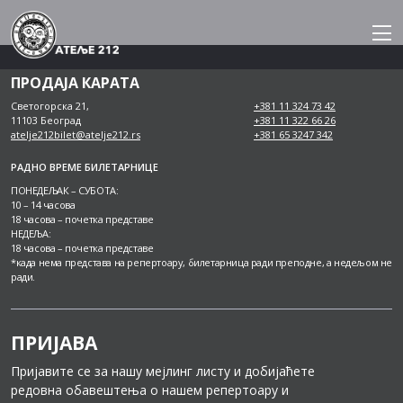
Skip
to
content
ПРОДАЈА КАРАТА
Светогорска 21,
+381 11 324 73 42
11103 Београд
+381 11 322 66 26
atelje212bilet@atelje212.rs
+381 65 3247 342
РАДНО ВРЕМЕ БИЛЕТАРНИЦЕ
ПОНЕДЕЉАК – СУБОТА:
10 – 14 часова
18 часова – почетка представе
НЕДЕЉА:
18 часова – почетка представе
*када нема представа на репертоару, билетарница ради преподне, а недељом не
ради.
ПРИЈАВА
Пријавите се за нашу мејлинг листу и добијаћете
редовна обавештења о нашем репертоару и