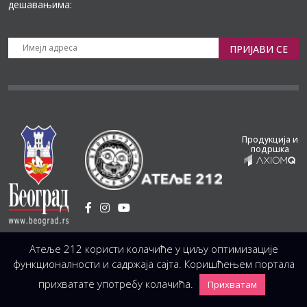
дешавањима:
ПРИЈАВИ СЕ
Продукција и
подршка
Установа Културе
/
Атеље 212 користи колачиће у циљу оптимизације
Светогорска 21, 11103 Београд, Србија
Централа
(управа, организација, администрација, рачуноводство, техника)
функционалности и садржаја сајта. Коришћењем портала
+381 11 3246 146;
+381 11 3246 147
|
office@atelje212.rs
прихватате употребу колачића.
Прихватам
Сва Права Задржана © 2026 Позориште Атеља 212