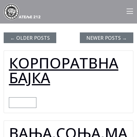
BLOG ARCHIVES
Skip
to
content
←
OLDER POSTS
NEWER POSTS
→
КОРПОРАТВНА
БАЈКА
MORE
ВАЊА,СОЊА,МА