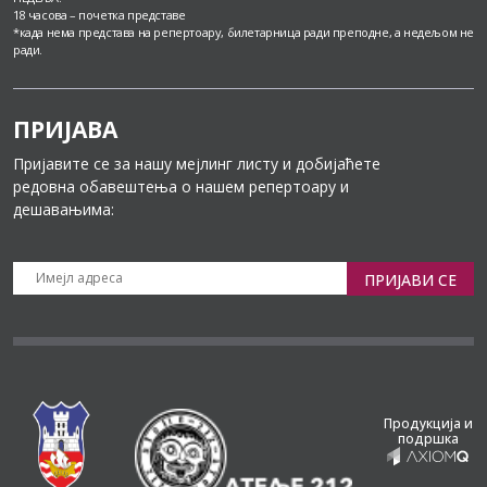
18 часова – почетка представе
*када нема представа на репертоару, билетарница ради преподне, а недељом не
ради.
ПРИЈАВА
Пријавите се за нашу мејлинг листу и добијаћете
редовна обавештења о нашем репертоару и
дешавањима:
ПРИЈАВИ СЕ
Продукција и
подршка