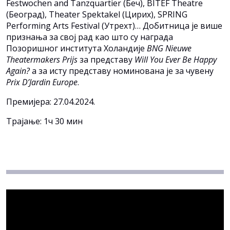
Festwochen and Tanzquartier (Беч), BITEF Theatre
(Београд), Theater Spektakel (Цирих), SPRING
Performing Arts Festival (Утрехт)…
Добитница је више
признања за свој рад као што су награда
Позоришног института Холандије
BNG Nieuwe
Theatermakers Prijs
за представу
Will You Ever Be Happy
Again?
а за исту представу номинована је за чувену
Prix D’Jardin Europe
.
Премијера: 27.04.2024.
Трајање: 1ч 30 мин