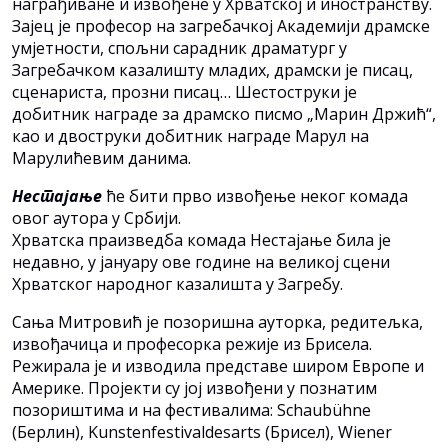
награђиване и извођене у Хрватској и иностранству.
Зајец је професор на загребачкој Академији драмске
умјетности, спољни сарадник драматург у
Загребачком казалишту младих, драмски је писац,
сценариста, прозни писац… Шестоструки је
добитник награде за драмско писмо „Марин Држић“,
као и двоструки добитник награде Марул на
Марулићевим данима.
Нестајање
ће бити прво извођење неког комада
овог аутора у Србији.
Хрватска праизведба комада Нестајање била је
недавно, у јануару ове године на великој сцени
Хрватског народног казалишта у Загребу.
Сања Митровић је позоришна ауторка, редитељка,
извођачица и професорка режије из Брисела.
Режирала је и изводила представе широм Европе и
Америке. Пројекти су јој извођени у познатим
позориштима и на фестивалима:
Schaubühne
(Берлин), Kunstenfestivaldesarts (Брисел), Wiener