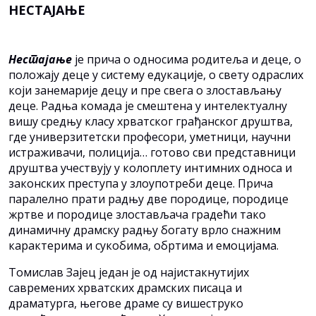
НЕСТАЈАЊЕ
Нестајање
је прича о односима родитеља и деце, о
положају деце у систему едукације, о свету одраслих
који занемарије децу и пре свега о злостављању
деце. Радња комада је смештена у интелектуалну
вишу средњу класу хрватског грађанског друштва,
где универзитетски професори, уметници, научни
истраживачи, полиција… готово сви представници
друштва учествују у колоплету интимних односа и
законских преступа у злоупотреби деце. Прича
паралелно прати радњу две породице, породице
жртве и породице злостављача градећи тако
динамичну драмску радњу богату врло снажним
карактерима и сукобима, обртима и емоцијама.
Томислав Зајец један је од најистакнутијих
савремених хрватских драмских писаца и
драматурга, његове драме су вишеструко