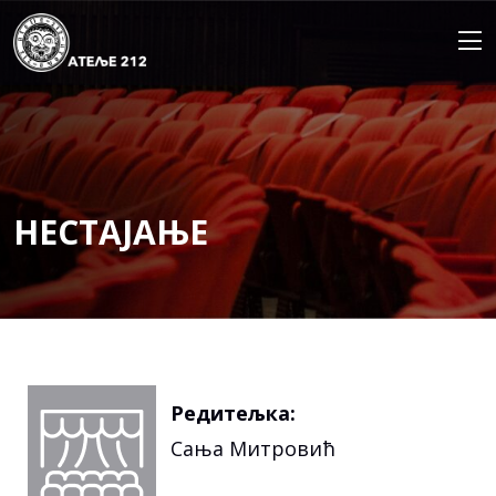
Skip
to
content
НЕСТАЈАЊЕ
Редитељка:
Сања Митровић