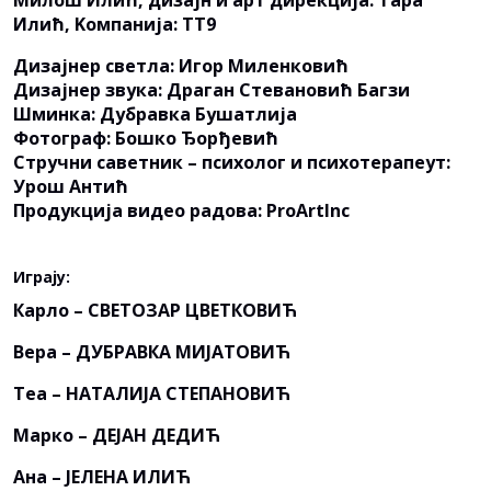
Милош Илић, дизајн и арт дирекција: Тара
Илић, Kомпанија: ТТ9
Дизајнер светла: Игор Миленковић
Дизајнер звука: Драган Стевановић Багзи
Шминка: Дубравка Бушатлија
Фотограф: Бошко Ђорђевић
Стручни саветник – психолог и психотерапеут:
Урош Антић
Продукција видео радова: ProArtInc
Играју:
Карло – СВЕТОЗАР ЦВЕТКОВИЋ
Вера – ДУБРАВКА МИЈАТОВИЋ
Теа – НАТАЛИЈА СТЕПАНОВИЋ
Марко – ДЕЈАН ДЕДИЋ
Ана – ЈЕЛЕНА ИЛИЋ