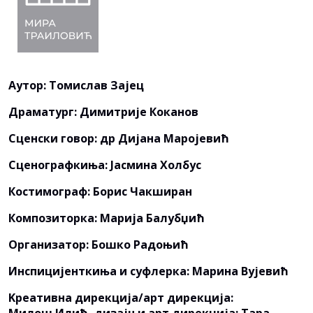
Аутор: Томислав Зајец
Драматург: Димитрије Коканов
Сценски говор: др Дијана Маројевић
Сценографкиња: Јасмина Холбус
Костимограф: Борис Чакширан
Композиторка: Марија Балубџић
Организатор: Бошко Радоњић
Инспицијенткиња и суфлерка: Марина Вујевић
Kреативна дирекција/арт дирекција: