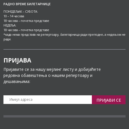
РАДНО ВРЕМЕ БИЛЕТАРНИЦЕ
ПОНЕДЕЉАК – СУБОТА:
10 – 14 часова
18 часова – почетка представе
НЕДЕЉА:
18 часова – почетка представе
*када нема представа на репертоару, билетарница ради преподне, а недељом не
ради.
ПРИЈАВА
Пријавите се за нашу мејлинг листу и добијаћете
редовна обавештења о нашем репертоару и
дешавањима:
ПРИЈАВИ СЕ