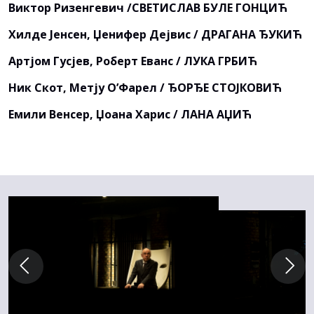
Виктор Ризенгевич /СВЕТИСЛАВ БУЛЕ ГОНЦИЋ
Хилде Јенсен, Џенифер Дејвис / ДРАГАНА ЂУКИЋ
Артјом Гусјев, Роберт Еванс / ЛУКА ГРБИЋ
Ник Скот, Метју О’Фарел / ЂОРЂЕ СТОЈКОВИЋ
Емили Венсер, Џоана Харис / ЛАНА АЏИЋ