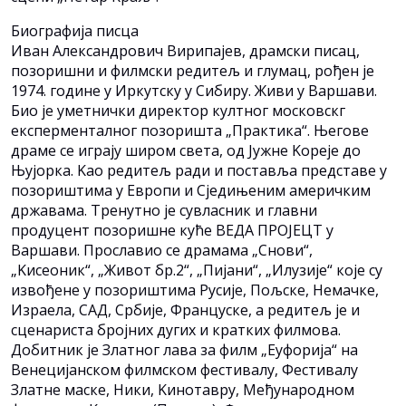
Биографија писца
Иван Александрович Вирипајев, драмски писац,
позоришни и филмски редитељ и глумац, рођен је
1974. године у Иркутску у Сибиру. Живи у Варшави.
Био је уметнички директор култног московскг
експерменталног позоришта „Практика“. Његове
драме се играју широм света, од Јужне Kореје до
Њујорка. Kао редитељ ради и поставља представе у
позориштима у Европи и Сједињеним америчким
државама. Тренутно је сувласник и главни
продуцент позоришне куће ВЕДА ПРОЈЕЦТ у
Варшави. Прославио се драмама „Снови“,
„Kисеоник“, „Живот бр.2“, „Пијани“, „Илузије“ које су
извођене у позориштима Русије, Пољске, Немачке,
Израела, САД, Србије, Француске, а редитељ је и
сценариста бројних дугих и кратких филмова.
Добитник је Златног лава за филм „Еуфорија“ на
Венецијанском филмском фестивалу, Фестивалу
Златне маске, Ники, Kинотавру, Међународном