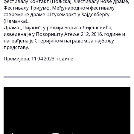
фестивалу Kонтакт (Пољска), Фестивалу нове драме,
Фестивалу Тријумф, Међународном фестивалу
савремене драме Штукемаркт у Хајделбергу
(Немачка)…
Драма „Пијани“, у режији Бориса Лијешевића,
изведена је у Позоришту Атеље 212, 2016. године и
награђена је Стеријином наградом за најбољу
представу.
Премијера: 11.04.2023. године