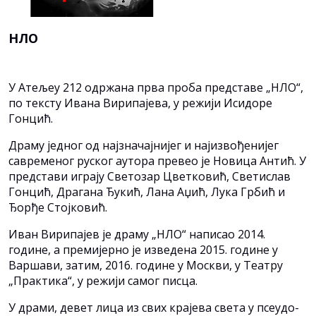
НЛО
У Атељеу 212 одржана прва проба представе „НЛО“,
по тексту Ивана Вирипајева, у режији Исидоре
Гонцић.
Драму једног од најзначајнијег и најизвођенијег
савременог руског аутора превео је Новица Антић. У
представи играју Светозар Цветковић, Светислав
Гонцић, Драгана Ђукић, Лана Аџић, Лука Грбић и
Ђорђе Стојковић.
Иван Вирипајев је драму „НЛО“ написао 2014.
године, а премијерно је изведена 2015. године у
Варшави, затим, 2016. године у Москви, у Театру
„Практика“, у режији самог писца.
У драми, девет лица из свих крајева света у псеудо-