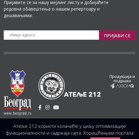
Пријавите се за нашу мејлинг листу и добијаћете
редовна обавештења о нашем репертоару и
дешавањима:
ПРИЈАВИ СЕ
Продукција и
подршка
Установа Културе
/
Атеље 212 користи колачиће у циљу оптимизације
Светогорска 21, 11103 Београд, Србија
Централа
(управа, организација, администрација, рачуноводство, техника)
функционалности и садржаја сајта. Коришћењем портала
+381 11 3246 146;
+381 11 3246 147
|
office@atelje212.rs