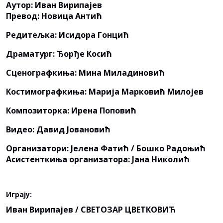
Aутор: Иван Вирипајев
Превод: Новица Антић
Редитељка: Исидора Гонцић
Драматург: Ђорђе Косић
Сценографкиња: Мина Миладиновић
Костимографкиња: Марија Марковић Милојев
Композиторка: Ирена Поповић
Видео: Давид Јовановић
Организатори: Јелена Фатић / Бошко Радоњић
Асистенткиња организатора: Јана Николић
Инспицијенткиња и суфлерка: Јована Матић
Играју:
Иван Вирипајев / СВЕТОЗАР ЦВЕТКОВИЋ