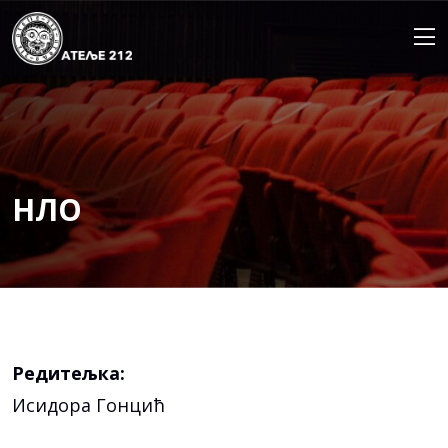
Skip
to
content
НЛО
Редитељка:
Исидора Гонцић