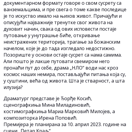
документарном формату говоре о свом сусрету са
ванземаљцима, и пре свега о томе какве последице
је то искуство имало на њихов живот. Причајући и
описујући најважније тренутке свог живота на
духовит начин, свака од ових исповести постаје
путовање у унутрашње биће, откривање
неистражених територија, трагање за божанским
начелом, које је до тада изгледало недостижно.
Позориште у основи остаје сусрет са нама самима.
Али пошто је лакше путовати свемиром него
пронаћи пут до себе, драма „НЛО“ води нас кроз
космос наших немира, постављајући питања која су,
у суштини, већа од живота. Шта је стварност, а шта
илузија?
Драматург представе је Ђорђе Kосић,
сценографкиња Мина Миладиновић,
костимографкиња Мариа Марковић Милојев, а
композиторка Ирена Поповић.
Премијера је планирана за 10. април 2023. године на
сцени „Петар Kраљ“.