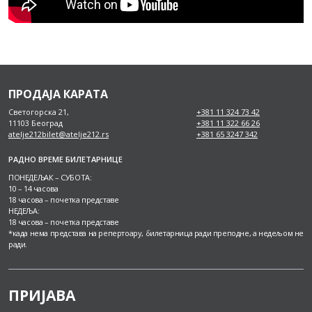
ПРОДАЈА КАРАТА
Светогорска 21,
+381 11 324 73 42
11103 Београд
+381 11 322 66 26
atelje212bilet@atelje212.rs
+381 65 3247 342
РАДНО ВРЕМЕ БИЛЕТАРНИЦЕ
ПОНЕДЕЉАК – СУБОТА:
10 – 14 часова
18 часова – почетка представе
НЕДЕЉА:
18 часова – почетка представе
*када нема представа на репертоару, билетарница ради преподне, а недељом не
ради.
ПРИЈАВА