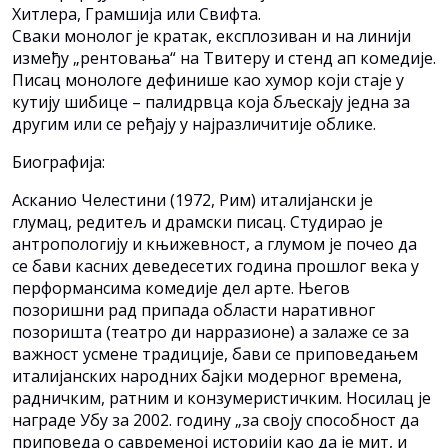
Хитлера, Грамшија или Свифта.
Сваки монолог је кратак, експлозиван и на линији
између „рентовања“ на Твитеру и стенд ап комедије.
Писац монологе дефинише као хумор који стаје у
кутију шибице – палидрвца која бљескају једна за
другим или се ређају у најразличитије облике.
Биографија:
Асканио Челестини (1972, Рим) италијански је
глумац, редитељ и драмски писац. Студирао је
антропологију и књижевност, а глумом је почео да
се бави касних деведесетих година прошлог века у
перформансима комедије дел арте. Његов
позоришни рад припада области наративног
позоришта (театро ди нарразионе) а залаже се за
важност усмене традиције, бави се приповедањем
италијанских народних бајки модерног времена,
радничким, ратним и конзумеристичким. Носилац је
награде Убу за 2002. годину „за своју способност да
приповеда о савременој историји као да је мит, и