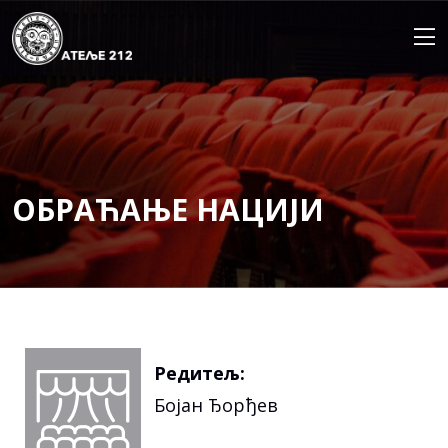
Skip
to
content
ОБРАЋАЊЕ НАЦИЈИ
Редитељ:
Бојан Ђорђев