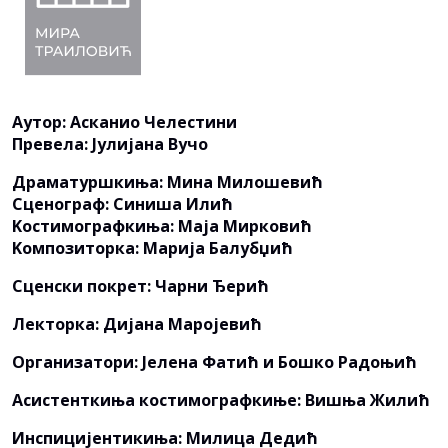
Aутор: Асканио Челестини
Превела: Јулијана Вучо
Драматуршкиња: Мина Милошевић
Сценограф: Синиша Илић
Kостимографкиња: Маја Мирковић
Kомпозиторка: Марија Балубџић
Сценски покрет: Чарни Ђерић
Лекторка: Дијана Маројевић
Организатори: Јелена Фатић и Бошко Радоњић
Асистенткиња костимографкиње: Вишња Жилић
Инспицијентикиња: Милица Дедић