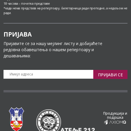
18 часова – почетка представе
*када нема представа на репертоару, билетарница ради преподне, а недељом не
ради.
ПРИЈАВА
Пријавите се за нашу мејлинг листу и добијаћете
редовна обавештења о нашем репертоару и
дешавањима:
ПРИЈАВИ СЕ
Продукција и
подршка