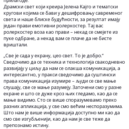
прилагоде.
Драмски свет који креира Јелена Kајго и тематски
кругови којима се бави у дешифровању савременог
света и наше блиске будућности, за резултат имају
један прави емотивни ролеркостер. Тај вас
ролеркостер воза као прави – некад се смејете из
пуке одбране, а некад вам се плаче да не бисте
вриштали.
„Све је сада у екрану, цео свет. То је добро.“
Сведочимо да се техника и технологија свакодневно
развијају у циљу да нам се олакша комуникација, а
интересантно, у пракси сведочимо да суштински
права комуникација изумире – људи се све мање
слушају, све се мање разумеју. Заточени смо у разне
екране и што се дуже кроз њих гледамо, као да се
мање видимо. Сто се више споразумевамо преко
разних апликација, у све смо већим неспоразумима.
Што нам је више информација доступно ми као да
смо све изгубљенији, као да нам је све теже да
препознамо истину.