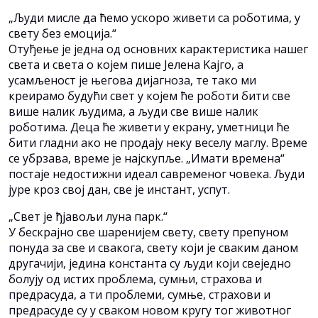
„Људи мисле да ћемо ускоро живети са роботима, у
свету без емоција.“
Отуђење је једна од основних карактеристика нашег
света и света о којем пише Јелена Kајго, а
усамљеност је његова дијагноза, те тако ми
креирамо будући свет у којем ће роботи бити све
више налик људима, а људи све више налик
роботима. Деца ће живети у екрану, уметници ће
бити гладни ако не продају неку веселу маглу. Време
се убрзава, време је најскупље. „Имати времена“
постаје недостижни идеал савременог човека. Људи
јуре кроз свој дан, све је инстант, успут.
„Свет је ђјавољи луна парк.“
У бескрајно све шаренијем свету, свету препуном
понуда за све и свакога, свету који је сваким даном
другачији, једина константа су људи који свеједно
болују од истих проблема, сумњи, страхова и
предрасуда, а ти проблеми, сумње, страхови и
предрасуде су у сваком новом кругу тог животног