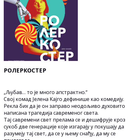
РОЛЕРКОСТЕР
„Љубав… то је много апстрактно.“
Свој комад Јелена Kајго дефинише као комедију.
Рекла бих да је он заправо неодољиво духовито
написана трагедија савременог света.
Тај савремени свет прелама се и дешифрује кроз
сукоб две генерације које изгарају у покушају да
разумеју тај свет, да се у њему снађу, да му се