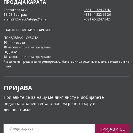
ПРОДАЈА КАРАТА
Светогорска 21,
+381 11 324 73 42
11103 Београд
+381 11 322 66 26
atelje212bilet@atelje212.rs
+381 65 3247 342
РАДНО ВРЕМЕ БИЛЕТАРНИЦЕ
ПОНЕДЕЉАК – СУБОТА:
10 – 14 часова
18 часова – почетка представе
НЕДЕЉА:
18 часова – почетка представе
*када нема представа на репертоару, билетарница ради преподне, а недељом не
ради.
ПРИЈАВА
Пријавите се за нашу мејлинг листу и добијаћете
редовна обавештења о нашем репертоару и
дешавањима:
ПРИЈАВИ СЕ