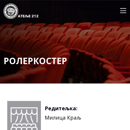
Skip
to
content
РОЛЕРКОСТЕР
Редитељка:
Милица Краљ