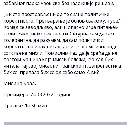
забавног парка увек све безнадежније решиви.
„Ви сте престрављени од те силне политичке
коректности. Претварање је основ сваке културе.“
Kомад се заводљиво, али и опасно игра питањем
политичке (не)коректности. Сигурна сам да сам
толерантна, да разумем, да сам политички
коректна, па ипак некад, деси се, да ме изненаде
сопствене мисли. Помислим тад да је срећа да не
постоји машина која мисли бележи, јер кад бих
читала тај свој мисаони транскрипт, запрепастила
бих се, препала бих се од себе саме. А ви?
Милица Краљ
Премијера: 24.03.2022. године
Трајање: 1ч 50 мин