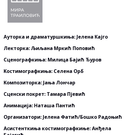
Ауторка и драматуршкиња: Јелена Кајго
Лекторка: Љиљана Мркић Поповић
Сценографкиња: Милица Бајић Ђуров
Kостимографкиња: Селена Орб
Kомпозиторка: Јања Лончар
Сценски покрет: Тамара Пјевић
Анимација: Наташа Пантић
Организатори: Јелена Фатић/Бошко Радоњић
Асистенткиња костимографкиње: Анђела