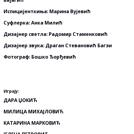
Бајагић
Испицијенткиња: Марина Вујевић
Суфлерка: Анка Милић
Дизајнер светла: Радомир Стаменковић
Дизајнер звука: Драган Стевановић Багзи
Фотограф: Бошко Ђорђевић
Играју:
ДАРА ЏОКИЋ
МИЛИЦА МИХАЈЛОВИЋ
КАТАРИНА МАРКОВИЋ