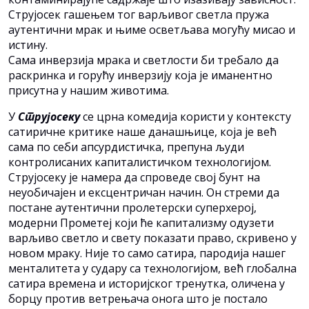
Струјосек гашењем тог варљивог светла пружа
аутентични мрак и њиме осветљава могућу мисао и
истину.
Сама инверзија мрака и светлости би требало да
раскринка и горућу инверзију која је иманентно
присутна у нашим животима.
У
Струјосеку
се црна комедија користи у контексту
сатиричне критике наше данашњице, која је већ
сама по себи апсурдистичка, препуна људи
контролисаних капиталистичком технологијом.
Струјосеку је намера да спроведе свој бунт на
неуобичајен и ексцентричан начин. Он стреми да
постане аутентични пролетерски суперхерој,
модерни Прометеј који ће капитализму одузети
варљиво светло и свету показати право, скривено у
новом мраку. Није то само сатира, пародија нашег
менталитета у судару са технологијом, већ глобална
сатира времена и историјског тренутка, оличена у
борцу против ветрењача онога што је постало