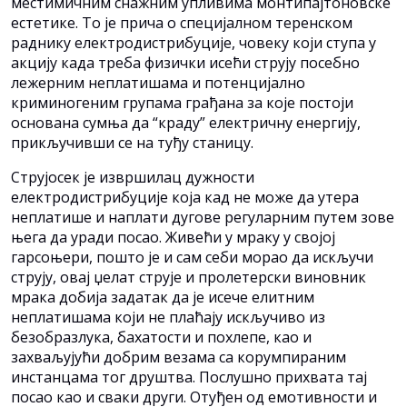
местимичним снажним упливима монтипајтоновске
естетике. То је прича о специјалном теренском
раднику електродистрибуције, човеку који ступа у
акцију када треба физички исећи струју посебно
лежерним неплатишама и потенцијално
криминогеним групама грађана за које постоји
основана сумња да “краду” електричну енергију,
прикључивши се на туђу станицу.
Струјосек је извршилац дужности
електродистрибуције која кад не може да утера
неплатише и наплати дугове регуларним путем зове
њега да уради посао. Живећи у мраку у својој
гарсоњери, пошто је и сам себи морао да искључи
струју, овај џелат струје и пролетерски виновник
мрака добија задатак да је исече елитним
неплатишама који не плаћају искључиво из
безобразлука, бахатости и похлепе, као и
захваљујући добрим везама са корумпираним
инстанцама тог друштва. Послушно прихвата тај
посао као и сваки други. Отуђен од емотивности и