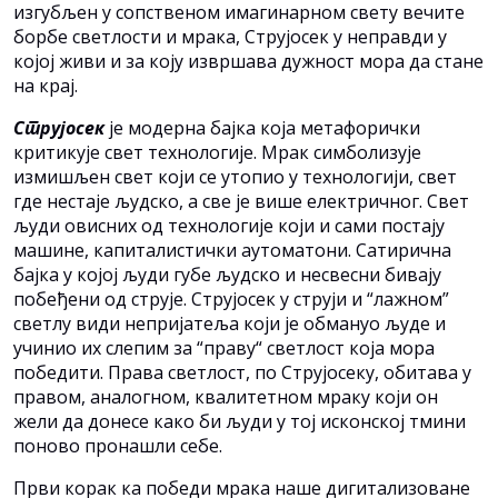
изгубљен у сопственом имагинарном свету вечите
борбе светлости и мрака, Струјосек у неправди у
којој живи и за коју извршава дужност мора да стане
на крај.
Струјосек
је модерна бајка која метафорички
критикује свет технологије. Мрак симболизује
измишљен свет који се утопио у технологији, свет
где нестаје људско, а све је више електричног. Свет
људи овисних од технологије који и сами постају
машине, капиталистички аутоматони. Сатирична
бајка у којој људи губе људско и несвесни бивају
побеђени од струје. Струјосек у струји и “лажном”
светлу види непријатеља који је обмануо људе и
учинио их слепим за “праву“ светлост која мора
победити. Права светлост, по Струјосеку, обитава у
правом, аналогном, квалитетном мраку који он
жели да донесе како би људи у тој исконској тмини
поново пронашли себе.
Први корак ка победи мрака наше дигитализоване