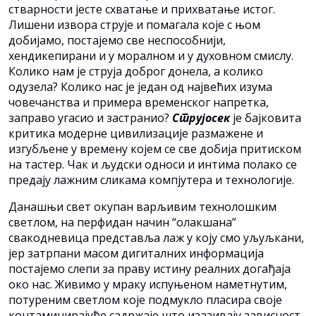
стварности јесте схватање и прихватање истог.
Лишени извора струје и помагала које с њом
добијамо, постајемо све неспособнији,
хендикепирани и у моралном и у духовном смислу.
Колико нам је струја доброг донела, а колико
одузела? Колико нас је један од највећих изума
човечанства и примера временског напретка,
заправо угасио и застранио?
Струјосек
је бајковита
критика модерне цивилизације размажене и
изгубљене у времену којем се све добија притиском
на тастер. Чак и људски односи и интима полако се
предају лажним сликама компјутера и технологије.
Данашњи свет окупан варљивим технолошким
светлом, на перфидан начин “олакшана”
свакодневица представља лаж у коју смо уљуљкани,
јер затрпани масом дигиталних информација
постајемо слепи за праву истину реалних догађаја
око нас. Живимо у мраку испуњеном наметнутим,
потуреним светлом које подмукло пласира своје
контаминирајуће садржаје што изазивају зависност.