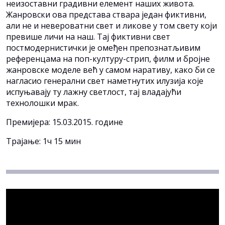
неизоставни градивни елемент наших живота.
Жанровски ова представа ствара један фиктивни,
али не и невероватни свет и ликове у том свету који
превише личи на наш. Тај фиктивни свет
постмодернистички је омеђен препознатљивим
референцама на поп-културу-стрип, филм и бројне
жанровске моделе већ у самом наративу, како би се
нагласио генерални свет наметнутих илузија које
испуњавају ту лажну светлост, тај владајући
технолошки мрак.
Премијера: 15.03.2015. године
Трајање: 1ч 15 мин