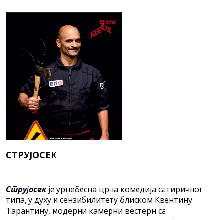
СТРУЈОСЕК
Струјосек
је урнебесна црна комедија сатиричног
типа, у духу и сензибилитету блиском Квентину
Тарантину, модерни камерни вестерн са