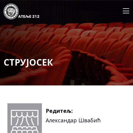
Skip
to
content
СТРУЈОСЕК
Редитељ:
Александар Швабић