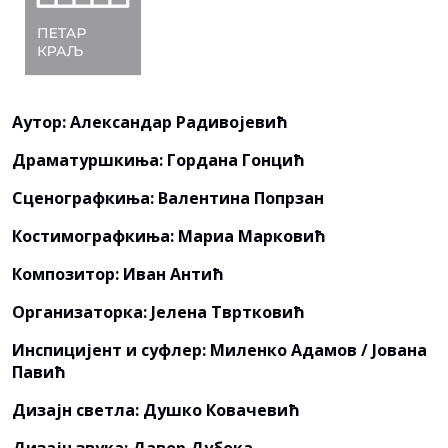
Аутор: Александар Радивојевић
Драматуршкиња: Гордана Гонцић
Сценографкиња: Валентина Попрзан
Костимографкиња: Мариа Марковић
Композитор: Иван Антић
Организаторка: Јелена Твртковић
Инспицијент и суфлер: Миленко Адамов / Јована
Павић
Дизајн светла: Душко Ковачевић