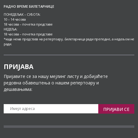
РАДНО ВРЕМЕ БИЛЕТАРНИЦЕ
ПОНЕДЕЉАК – СУБОТА:
10 – 14 часова
18 часова – почетка представе
НЕДЕЉА:
18 часова – почетка представе
*када нема представа на репертоару, билетарница ради преподне, а недељом не
ради.
ПРИЈАВА
Пријавите се за нашу мејлинг листу и добијаћете
редовна обавештења о нашем репертоару и
дешавањима:
ПРИЈАВИ СЕ