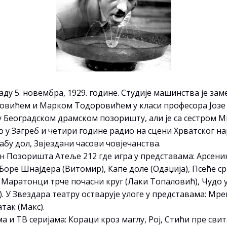
аду 5. новембра, 1929. године. Студије машинства је з
вићем и Марком Тодоровићем у класи професора Јозе 
у Београдском драмском позоришту, али је са сестро
у Загреб и четири године радио на сцени Хрватског нар
бy дол, Звјездани часови човјечанства.
ан Позоришта Атеље 212 где игра у представама: Арсени
ут Боре Шнајдера (Витомир), Капе доле (Одаџија), Псеће
, Маратонци трче почасни круг (Лаки Топаловић), Чудо 
). У Звездара театру остварује улоге у представама: М
так (Макс).
а и ТВ серијама: Кораци кроз маглу, Рој, Стићи пре св