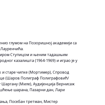
аменио глумом на Позоришној академији са
Лауренчића.
м Миром Ступицом и њеним тадашњим
одног казалишта (1964-1969) и играо је у
к и старе чипке (Мортимер), Спровод
 срце (Шаров Полиграф Полиграфовић/
у Шаргану (Миле), Аудијенција Вернисаж
решћење шарана, Пазарни дан, Лари
итања, Посебан третман, Мистер