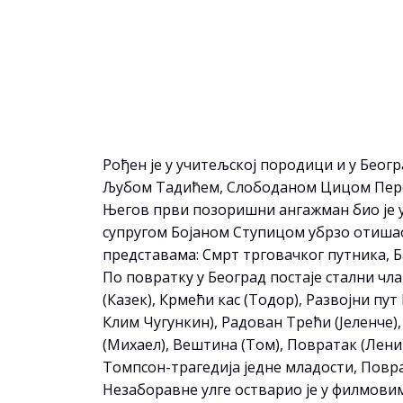
Рођен је у учитељској породици и у Беогр
Љубом Тадићем, Слободаном Цицом Перо
Његов први позоришни ангажман био је 
супругом Бојаном Ступицом убрзо отишао 
представама: Смрт трговачког путника, Ба
По повратку у Београд постаје стални чл
(Казек), Крмећи кас (Тодор), Развојни п
Клим Чугункин), Радован Трећи (Јеленче)
(Михаел), Вештина (Том), Повратак (Лени
Томпсон-трагедија једне младости, Повра
Незаборавне улге остварио је у филмовим