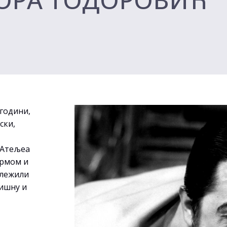
 години,
ски,
 Атељеа
армом и
ележили
ришну и