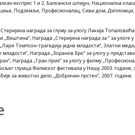
алкан експрес 1 и 2, Балкански шпијун, Национална клас
вешање, Подземље, Професионалац, Сиви дом, Дипломци, 
 Стеријина награда за глуму за улогу Лакија Топаловић
ви „Вештина“, Награда „Стеријина награда за “ за улог
 „Лари Томпсон-трагедија једне младости“, Златни меда
 младости“, Награда „Зоранов брк“ за улогу у представи
ран“, Награда „Гран приx“ за улогу у филму „Професионал
јбољег глумца Филмског фестивала у Нишу 2003. године, 
ије за животно дело „Добричин прстен”, 2007. године.
е