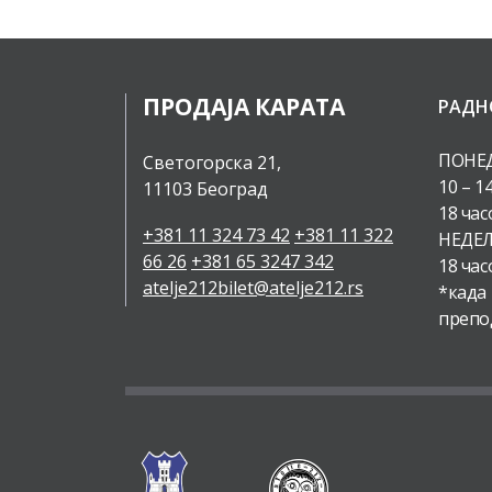
ПРОДАЈА КАРАТА
РАДН
ПОНЕД
Светогорска 21,
10 – 1
11103 Београд
18 час
+381 11 324 73 42
+381 11 322
НЕДЕЉ
66 26
+381 65 3247 342
18 час
atelje212bilet@atelje212.rs
*када
препо