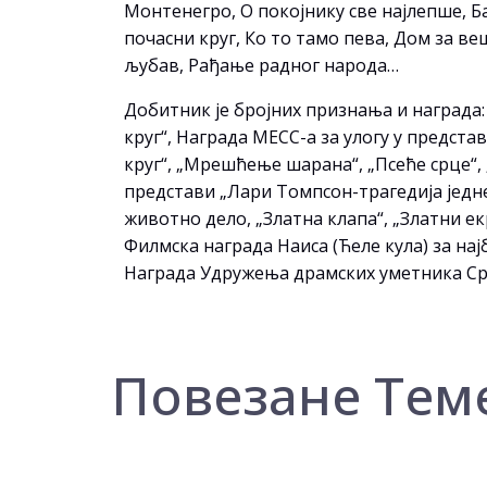
Монтенегро, О покојнику све најлепше, Б
почасни круг, Ко то тамо пева, Дом за 
љубав, Рађање радног народа…
Добитник је бројних признања и награда:
круг“, Награда МЕСС-а за улогу у предста
круг“, „Мрешћење шарана“, „Псеће срце“,
представи „Лари Томпсон-трагедија једне
животно дело, „Златна клапа“, „Златни ек
Филмска награда Наиса (Ћеле кула) за на
Награда Удружења драмских уметника Срб
Повезане Тем