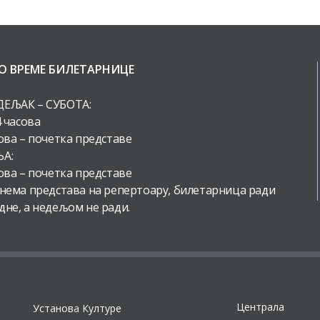
О ВРЕМЕ БИЛЕТАРНИЦЕ
ЕЉАК – СУБОТА:
4 часова
ова – почетка представе
А:
ова – почетка представе
 нема представа на репертоару, билетарница ради
дне, а недељом не ради.
Централа
Установа Културе