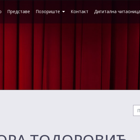
р
Представе
Позориште
Контакт
Дигитална читаониц
ОРА ТОДОРОВИЋ