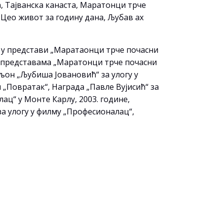
а, Тајванска канаста, Маратонци трче
Цео живот за годину дана, Љубав ах
а у представи „Маратаонци трче почасни
е у представама „Маратонци трче почасни
љон „Љубиша Јовановић“ за улогу у
 „Повратак“, Награда „Павле Вујисић“ за
ац“ у Монте Карлу, 2003. године,
за улогу у филму „Професионалац“,