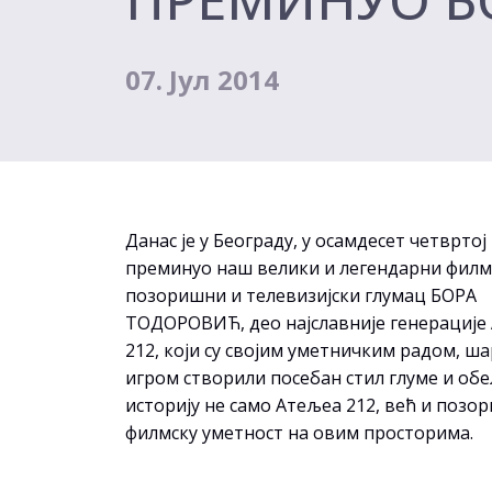
07. Јул 2014
Данас је у Београду, у осамдесет четвртој
преминуо наш велики и легендарни филм
позоришни и телевизијски глумац БОРА
ТОДОРОВИЋ, део најславније генерације
212, који су својим уметничким радом, ш
игром створили посебан стил глуме и об
историју не само Атељеа 212, већ и позо
филмску уметност на овим просторима.