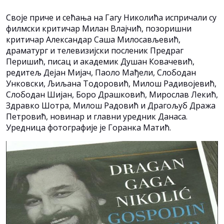
Своје приче и сећања на Гагу Николића испричали су
филмски критичар Милан Влајчић, позоришни
критичар Александар Саша Милосављевић,
драматург и телевизијски посленик Предраг
Перишић, писац и академик Душан Ковачевић,
редитељ Дејан Мијач, Паоло Мађели, Слободан
Унковски, Љиљана Тодоровић, Милош Радивојевић,
Слободан Шијан, Боро Драшковић, Мирослав Лекић,
Здравко Шотра, Милош Радовић и Драгољуб Дража
Петровић, новинар и главни уредник Данаса.
Уредница фотографије је Горанка Матић.