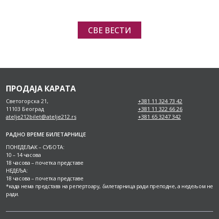
СВЕ ВЕСТИ
ПРОДАЈА КАРАТА
Светогорска 21,
+381 11 324 73 42
11103 Београд
+381 11 322 66 26
atelje212bilet@atelje212.rs
+381 65 3247 342
РАДНО ВРЕМЕ БИЛЕТАРНИЦЕ
ПОНЕДЕЉАК – СУБОТА:
10 – 14 часова
18 часова – почетка представе
НЕДЕЉА:
18 часова – почетка представе
*када нема представа на репертоару, билетарница ради преподне, а недељом не
ради.