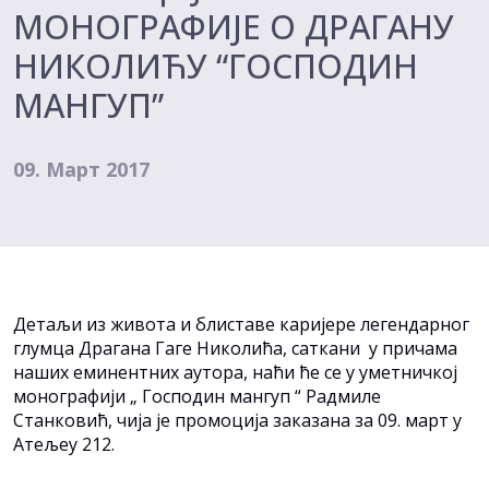
МОНОГРАФИЈЕ О ДРАГАНУ
НИКОЛИЋУ “ГОСПОДИН
МАНГУП”
09. Март 2017
Детаљи из живота и блиставе каријере легендарног
глумца Драгана Гаге Николића, саткани у причама
наших еминентних аутора, наћи ће се у уметничкој
монографији „ Господин мангуп “ Радмиле
Станковић, чија је промоција заказана за 09. март у
Атељеу 212.