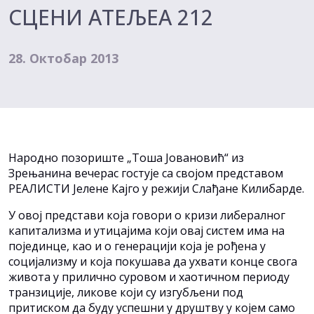
СЦЕНИ АТЕЉЕА 212
28. Октобар 2013
Народно позориште „Тоша Јовановић“ из
Зрењанина вечерас гостује са својом представом
РЕАЛИСТИ Јелене Кајго у режији Слађане Килибарде.
У овој представи која говори о кризи либералног
капитализма и утицајима који овај систем има на
појединце, као и о генерацији која је рођена у
социјализму и која покушава да ухвати конце свога
живота у прилично суровом и хаотичном периоду
транзиције, ликове који су изгубљени под
притиском да буду успешни у друштву у којем само