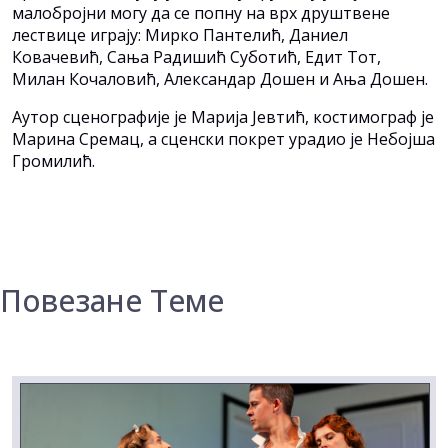
малобројни могу да се попну на врх друштвене
лествице играју: Мирко Пантелић, Даниел
Ковачевић, Сања Радишић Суботић, Едит Тот,
Милан Кочаловић, Александар Дошен и Ања Дошен.
Аутор сценографије је Марија Јевтић, костимограф је
Марина Сремац, а сценски покрет урадио је Небојша
Громилић.
Повезане Теме