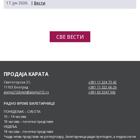
17. јун 2026.
|
Вести
СВЕ ВЕСТИ
ПРОДАЈА КАРАТА
Светогорска 21,
+381 11 324 73 42
11103 Београд
+381 11 322 66 26
atelje212bilet@atelje212.rs
+381 65 3247 342
РАДНО ВРЕМЕ БИЛЕТАРНИЦЕ
ПОНЕДЕЉАК – СУБОТА:
10 – 14 часова
18 часова – почетка представе
НЕДЕЉА:
18 часова – почетка представе
*када нема представа на репертоару, билетарница ради преподне, а недељом не