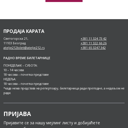
ПРОДАЈА КАРАТА
Светогорска 21,
+381 11 324 73 42
11103 Београд
+381 11 322 66 26
atelje212bilet@atelje212.rs
+381 65 3247 342
РАДНО ВРЕМЕ БИЛЕТАРНИЦЕ
ПОНЕДЕЉАК – СУБОТА:
10 – 14 часова
18 часова – почетка представе
НЕДЕЉА:
18 часова – почетка представе
*када нема представа на репертоару, билетарница ради преподне, а недељом не
ради.
ПРИЈАВА
Пријавите се за нашу мејлинг листу и добијаћете