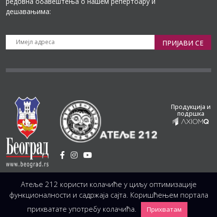
редовна обавештења о нашем репертоару и
дешавањима:
ПРИЈАВИ СЕ
Продукција и
подршка
Установа Културе
/
Атеље 212 користи колачиће у циљу оптимизације
Светогорска 21, 11103 Београд, Србија
Централа
(управа, организација, администрација, рачуноводство, техника)
функционалности и садржаја сајта. Коришћењем портала
+381 11 3246 146;
+381 11 3246 147
|
office@atelje212.rs
прихватате употребу колачића.
Прихватам