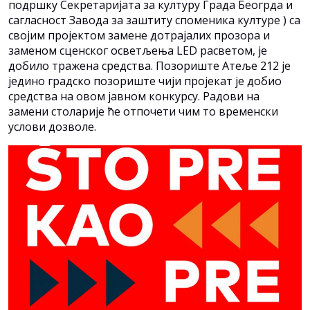
подршку Секретаријата за културу Града Беогрда и
сагласност Завода за заштиту споменика културе ) са
својим пројектом замене дотрајалих прозора и
заменом сценског осветљења LED расветом, је
добило тражена средства. Позориште Атеље 212 је
једино градско позориште чији пројекат је добио
средства на овом јавном конкурсу. Радови на
замени столарије ће отпочети чим то временски
услови дозволе.