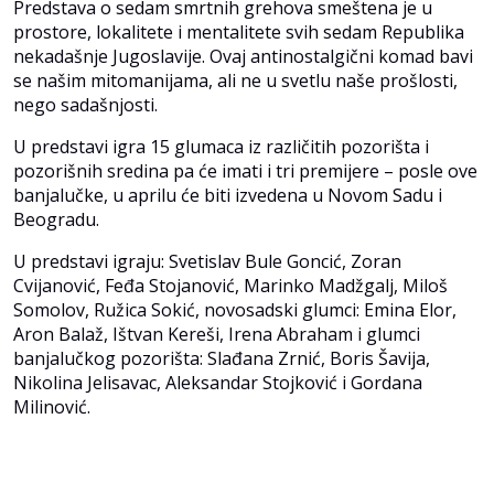
Predstava o sedam smrtnih grehova smeštena je u
prostore, lokalitete i mentalitete svih sedam Republika
nekadašnje Jugoslavije. Ovaj antinostalgični komad bavi
se našim mitomanijama, ali ne u svetlu naše prošlosti,
nego sadašnjosti.
U predstavi igra 15 glumaca iz različitih pozorišta i
pozorišnih sredina pa će imati i tri premijere – posle ove
banjalučke, u aprilu će biti izvedena u Novom Sadu i
Beogradu.
U predstavi igraju: Svetislav Bule Goncić, Zoran
Cvijanović, Feđa Stojanović, Marinko Madžgalj, Miloš
Somolov, Ružica Sokić, novosadski glumci: Emina Elor,
Aron Balaž, Ištvan Kereši, Irena Abraham i glumci
banjalučkog pozorišta: Slađana Zrnić, Boris Šavija,
Nikolina Jelisavac, Aleksandar Stojković i Gordana
Milinović.