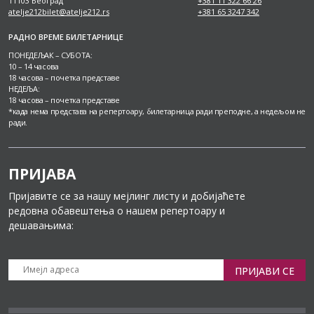
11103 Београд
+381 11 322 66 26
atelje212bilet@atelje212.rs
+381 65 3247 342
РАДНО ВРЕМЕ БИЛЕТАРНИЦЕ
ПОНЕДЕЉАК – СУБОТА:
10 – 14 часова
18 часова – почетка представе
НЕДЕЉА:
18 часова – почетка представе
*када нема представа на репертоару, билетарница ради преподне, а недељом не
ради.
ПРИЈАВА
Пријавите се за нашу мејлинг листу и добијаћете
редовна обавештења о нашем репертоару и
дешавањима:
ПРИЈАВИ СЕ