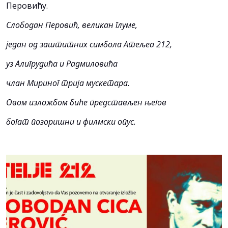
Перовићу.
Слободан Перовић, великан глуме,
један од заштитних симбола Атељеа 212,
уз Алигрудића и Радмиловића
члан Мириног трија мускетара.
Овом изложбом биће представљен његов
богат позоришни и филмски опус.