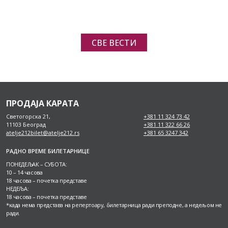
СВЕ ВЕСТИ
ПРОДАЈА КАРАТА
Светогорска 21,
+381 11 324 73 42
11103 Београд
+381 11 322 66 26
atelje212bilet@atelje212.rs
+381 65 3247 342
РАДНО ВРЕМЕ БИЛЕТАРНИЦЕ
ПОНЕДЕЉАК – СУБОТА:
10 – 14 часова
18 часова – почетка представе
НЕДЕЉА:
18 часова – почетка представе
*када нема представа на репертоару, билетарница ради преподне, а недељом не
ради.