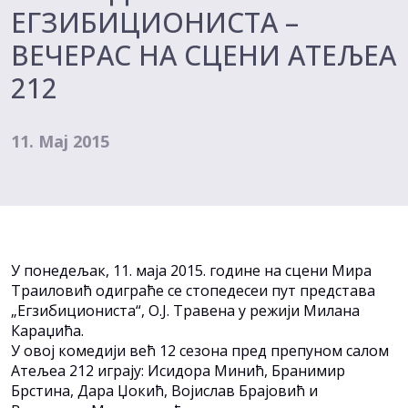
ЕГЗИБИЦИОНИСТА –
ВЕЧЕРАС НА СЦЕНИ АТЕЉЕА
212
11. Мај 2015
У понедељак, 11. маја 2015. године на сцени Мира
Траиловић одиграће се стопедесеи пут представа
„Егзибициониста“, О.Ј. Травена у режији Милана
Караџића.
У овој комедији већ 12 сезона пред препуном салом
Атељеа 212 играју: Исидора Минић, Бранимир
Брстина, Дара Џокић, Војислав Брајовић и