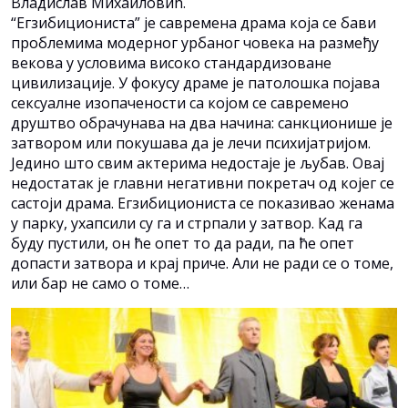
Владислав Михаиловић.
“Егзибициониста” је савремена драма која се бави
проблемима модерног урбаног човека на размеђу
векова у условима високо стандардизоване
цивилизације. У фокусу драме је патолошка појава
сексуалне изопачености са којом се савремено
друштво обрачунава на два начина: санкционише је
затвором или покушава да је лечи психијатријом.
Једино што свим актерима недостаје је љубав. Овај
недостатак је главни негативни покретач од којег се
састоји драма. Егзибициониста се показивао женама
у парку, ухапсили су га и стрпали у затвор. Кад га
буду пустили, он ће опет то да ради, па ће опет
допасти затвора и крај приче. Али не ради се о томе,
или бар не само о томе…