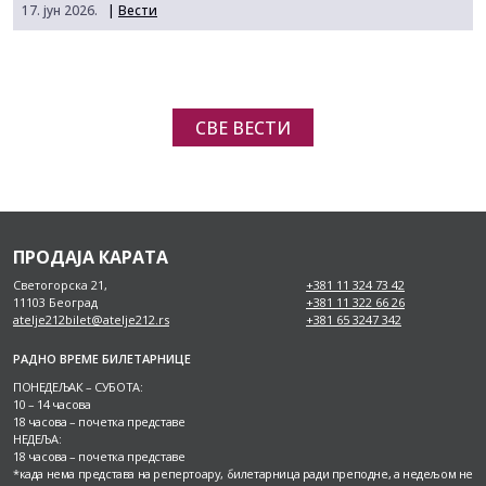
17. јун 2026.
|
Вести
СВЕ ВЕСТИ
ПРОДАЈА КАРАТА
Светогорска 21,
+381 11 324 73 42
11103 Београд
+381 11 322 66 26
atelje212bilet@atelje212.rs
+381 65 3247 342
РАДНО ВРЕМЕ БИЛЕТАРНИЦЕ
ПОНЕДЕЉАК – СУБОТА:
10 – 14 часова
18 часова – почетка представе
НЕДЕЉА:
18 часова – почетка представе
*када нема представа на репертоару, билетарница ради преподне, а недељом не