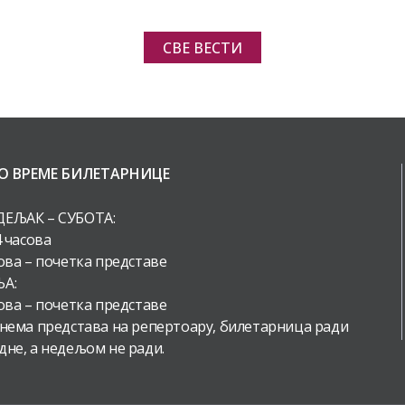
СВЕ ВЕСТИ
О ВРЕМЕ БИЛЕТАРНИЦЕ
ЕЉАК – СУБОТА:
4 часова
ова – почетка представе
А:
ова – почетка представе
 нема представа на репертоару, билетарница ради
дне, а недељом не ради.