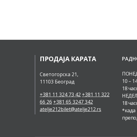
ПРОДАЈА КАРАТА
РАДН
ПОНЕД
Светогорска 21,
10 – 1
11103 Београд
18 час
+381 11 324 73 42
+381 11 322
НЕДЕЉ
66 26
+381 65 3247 342
18 час
atelje212bilet@atelje212.rs
*када
препо