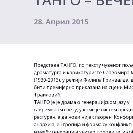
28. Април 2015
Представа ТАНГО, по тексту чувеног пољс
драматурга и карикатуристе Славомира
(1930-2013), у режији Филипа Гринвалда, 
бити премијерно приказана на сцени Ми
Траиловић.
ТАНГО је је драма о генерацијском јазу у
савременом свету, у коме је систем вред
растурен, а да нови није створен. Конфо
анархија, ентропија и форма су конфлик
између генерација унутар породице, у којо