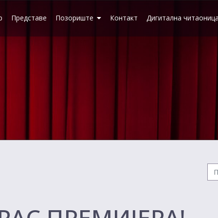
р
Представе
Позориште
Контакт
Дигитална читаониц
РАС ПРЕМИЈЕРА!