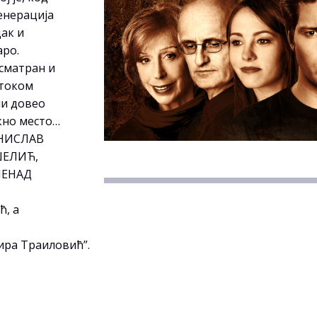
енерација
дак и
аро.
осматран и
 током
ли довео
скно место…
АНИСЛАВ
ШЕЛИЋ,
НЕНАД
ћ, а
Мира Траиловић”.