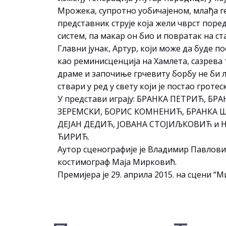
Мрожека, супротно уобичајеном, млађа г
представник струје која жели чврст поре
систем, па макар он био и повратак на ст
Главни јунак, Артур, који може да буде п
као реминисценција на Хамлета, сазрева
драме и започиње грчевиту борбу не би 
ствари у ред у свету који је постао гроте
У представи играју: БРАНКА ПЕТРИЋ, БР
ЗЕРЕМСКИ, БОРИС КОМНЕНИЋ, БРАНКА 
ДЕЈАН ДЕДИЋ, ЈОВАНА СТОЈИЉКОВИЋ и 
ЋИРИЋ.
Аутор сценографије је Владимир Павлови
костимограф Маја Мирковић.
Премијера је 29. априла 2015. на сцени “