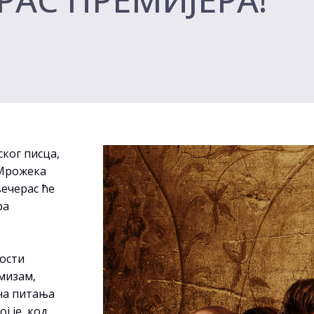
ког писца,
 Мрожека
вечерас ће
ра
ности
рмизам,
тна питања
ј је, код