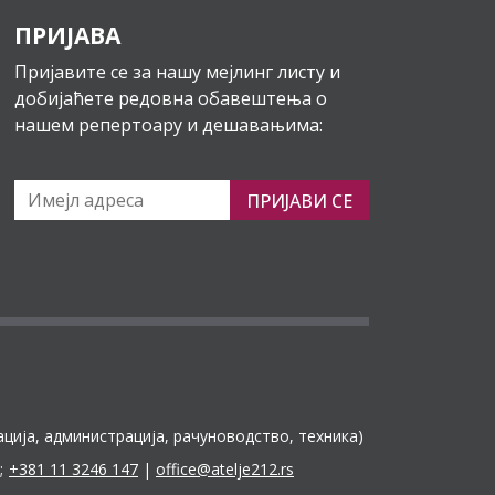
ПРИЈАВА
Пријавите се за нашу мејлинг листу и
добијаћете редовна обавештења о
нашем репертоару и дешавањима:
ПРИЈАВИ СЕ
ација, администрација, рачуноводство, техника)
;
+381 11 3246 147
|
office@atelje212.rs