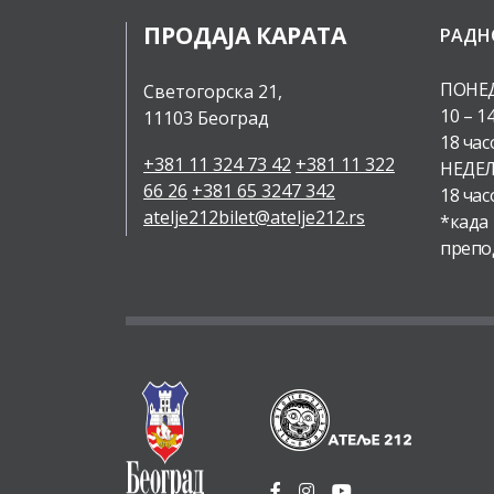
ПРОДАЈА КАРАТА
РАДН
ПОНЕД
Светогорска 21,
10 – 1
11103 Београд
18 час
+381 11 324 73 42
+381 11 322
НЕДЕЉ
66 26
+381 65 3247 342
18 час
atelje212bilet@atelje212.rs
*када
препо