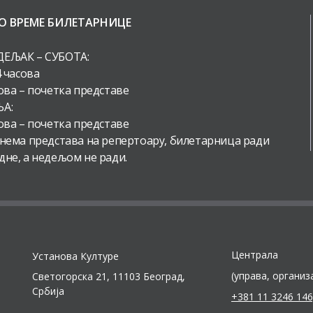
О ВРЕМЕ БИЛЕТАРНИЦЕ
ЕЉАК – СУБОТА:
4 часова
ова – почетка представе
А:
ова – почетка представе
 нема представа на репертоару, билетарница ради
дне, а недељом не ради.
Централа
Установа Културе
(управа, организ
Светогорска 21, 11103 Београд,
Србија
+381 11 3246 146