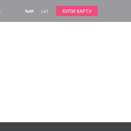
|
КУПИ КАРТУ
а
ЋИР
LAT