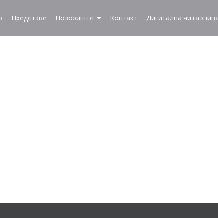
р
Представе
Позориште
Контакт
Дигитална читаониц