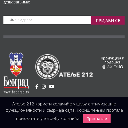
дешавањима:
ПРИЈАВИ СЕ
Продукција и
подршка
Установа Културе
/
Атеље 212 користи колачиће у циљу оптимизације
Светогорска 21, 11103 Београд, Србија
Централа
(управа, организација, администрација, рачуноводство, техника)
функционалности и садржаја сајта. Коришћењем портала
+381 11 3246 146;
+381 11 3246 147
|
office@atelje212.rs
прихватате употребу колачића.
Прихватам
Сва Права Задржана © 2026 Позориште Атеља 212