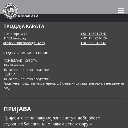
Skip
to
content
ПРОДАЈА КАРАТА
Светогорска 21,
+381 11 324 73 42
11103 Београд
+381 11 322 66 26
atelje212bilet@atelje212.rs
+381 65 3247 342
РАДНО ВРЕМЕ БИЛЕТАРНИЦЕ
ПОНЕДЕЉАК – СУБОТА:
10 – 14 часова
18 часова – почетка представе
НЕДЕЉА:
18 часова – почетка представе
*када нема представа на репертоару, билетарница ради преподне, а недељом не
ради.
ПРИЈАВА
Пријавите се за нашу мејлинг листу и добијаћете
редовна обавештења о нашем репертоару и