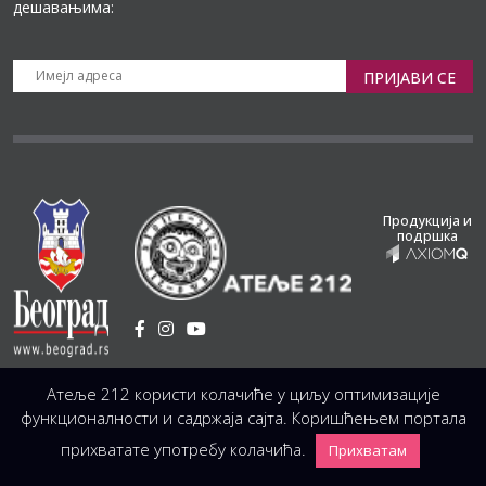
дешавањима:
ПРИЈАВИ СЕ
Продукција и
подршка
Установа Културе
/
Атеље 212 користи колачиће у циљу оптимизације
Светогорска 21, 11103 Београд, Србија
Централа
(управа, организација, администрација, рачуноводство, техника)
функционалности и садржаја сајта. Коришћењем портала
+381 11 3246 146;
+381 11 3246 147
|
office@atelje212.rs
прихватате употребу колачића.
Прихватам
Сва Права Задржана © 2026 Позориште Атеља 212