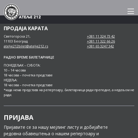
Skip
to
content
ПРОДАЈА КАРАТА
Светогорска 21,
+381 11 324 73 42
11103 Београд
+381 11 322 66 26
atelje212bilet@atelje212.rs
+381 65 3247 342
РАДНО ВРЕМЕ БИЛЕТАРНИЦЕ
ПОНЕДЕЉАК – СУБОТА:
10 – 14 часова
18 часова – почетка представе
НЕДЕЉА:
18 часова – почетка представе
*када нема представа на репертоару, билетарница ради преподне, а недељом не
ради.
ПРИЈАВА
Пријавите се за нашу мејлинг листу и добијаћете
редовна обавештења о нашем репертоару и