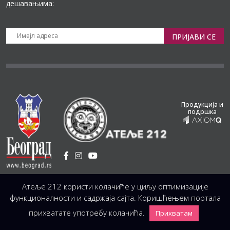
дешавањима:
ПРИЈАВИ СЕ
Продукција и
подршка
Установа Културе
/
Атеље 212 користи колачиће у циљу оптимизације
Светогорска 21, 11103 Београд, Србија
Централа
(управа, организација, администрација, рачуноводство, техника)
функционалности и садржаја сајта. Коришћењем портала
+381 11 3246 146;
+381 11 3246 147
|
office@atelje212.rs
прихватате употребу колачића.
Прихватам
Сва Права Задржана © 2026 Позориште Атеља 212