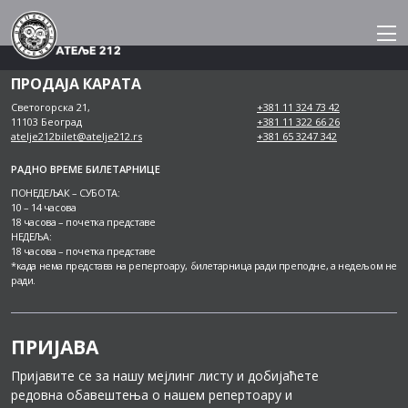
Skip
to
content
ПРОДАЈА КАРАТА
Светогорска 21,
+381 11 324 73 42
11103 Београд
+381 11 322 66 26
atelje212bilet@atelje212.rs
+381 65 3247 342
РАДНО ВРЕМЕ БИЛЕТАРНИЦЕ
ПОНЕДЕЉАК – СУБОТА:
10 – 14 часова
18 часова – почетка представе
НЕДЕЉА:
18 часова – почетка представе
*када нема представа на репертоару, билетарница ради преподне, а недељом не
ради.
ПРИЈАВА
Пријавите се за нашу мејлинг листу и добијаћете
редовна обавештења о нашем репертоару и