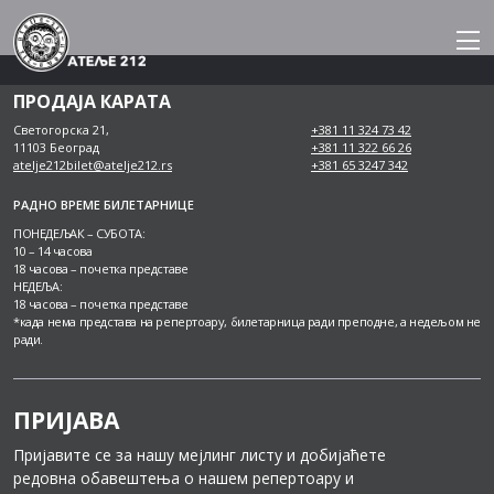
Skip
to
content
ПРОДАЈА КАРАТА
Светогорска 21,
+381 11 324 73 42
11103 Београд
+381 11 322 66 26
atelje212bilet@atelje212.rs
+381 65 3247 342
РАДНО ВРЕМЕ БИЛЕТАРНИЦЕ
ПОНЕДЕЉАК – СУБОТА:
10 – 14 часова
18 часова – почетка представе
НЕДЕЉА:
18 часова – почетка представе
*када нема представа на репертоару, билетарница ради преподне, а недељом не
ради.
ПРИЈАВА
Пријавите се за нашу мејлинг листу и добијаћете
редовна обавештења о нашем репертоару и