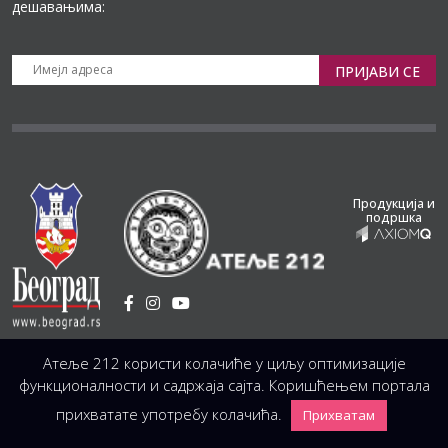
дешавањима:
ПРИЈАВИ СЕ
Продукција и
подршка
Установа Културе
/
Атеље 212 користи колачиће у циљу оптимизације
Светогорска 21, 11103 Београд, Србија
Централа
(управа, организација, администрација, рачуноводство, техника)
функционалности и садржаја сајта. Коришћењем портала
+381 11 3246 146;
+381 11 3246 147
|
office@atelje212.rs
прихватате употребу колачића.
Прихватам
Сва Права Задржана © 2026 Позориште Атеља 212